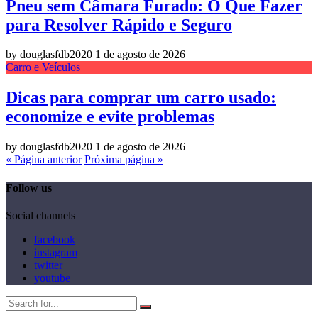
Pneu sem Câmara Furado: O Que Fazer
para Resolver Rápido e Seguro
by douglasfdb2020
1 de agosto de 2026
Carro e Veículos
Dicas para comprar um carro usado:
economize e evite problemas
by douglasfdb2020
1 de agosto de 2026
« Página anterior
Próxima página »
Follow us
Social channels
facebook
instagram
twitter
youtube