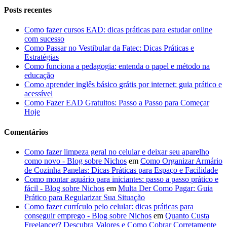
Posts recentes
Como fazer cursos EAD: dicas práticas para estudar online
com sucesso
Como Passar no Vestibular da Fatec: Dicas Práticas e
Estratégias
Como funciona a pedagogia: entenda o papel e método na
educação
Como aprender inglês básico grátis por internet: guia prático e
acessível
Como Fazer EAD Gratuitos: Passo a Passo para Começar
Hoje
Comentários
Como fazer limpeza geral no celular e deixar seu aparelho
como novo - Blog sobre Nichos
em
Como Organizar Armário
de Cozinha Panelas: Dicas Práticas para Espaço e Facilidade
Como montar aquário para iniciantes: passo a passo prático e
fácil - Blog sobre Nichos
em
Multa Der Como Pagar: Guia
Prático para Regularizar Sua Situação
Como fazer currículo pelo celular: dicas práticas para
conseguir emprego - Blog sobre Nichos
em
Quanto Custa
Freelancer? Descubra Valores e Como Cobrar Corretamente