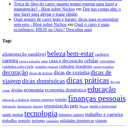
Troca de óleo do carro: quanto tempo esperar para fazer a
manutenção? - Blog sobre Nichos
em
Dor nas costas alta: o
que fazer para aliviar e tratar rápido
Qual seguro de carro bom e barato: dicas para economizar
sem erro - Blog sobre Nichos
em
Qual o carro é mais
econômico: HB20 ou Onix? Descubra aqui
Tags
beleza
bem-estar
alimentação saudável
cachorro
carreira
celular
casa e decoração
casa
concursos
carro e veículos
culinária brasileira
cuidados com a pele
cuidados pessoais
cursos gratuitos
decoração
dicas de
dicas de cozinha
dicas de beleza
dicas práticas
dicas domésticas
viagem
dor nas
educação
economia
economia doméstica
dívidas
costas
finanças pessoais
estudo
ensino superior
educação a distância
pets
organização
saúde e bem-estar
hidratação
iluminação
internet
Prouni
tecnologia
trabalho e carreira
saúde mental
tempero caseiro
trabalho remoto
turismo
utilidades domésticas
viagem
utilidades