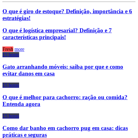
O que é giro de estoque? Definição, importância e 6
estratégias!
O que é logística empresarial? Definição e 7
características principais!
Fresh
more
15 horas
Gato arranhando móveis: saiba por que e como
evitar danos em casa
15 horas
O que é melhor para cachorro: ração ou comida?
Entenda agora
15 horas
Como dar banho em cachorro pug em casa: dicas
práticas e seguras