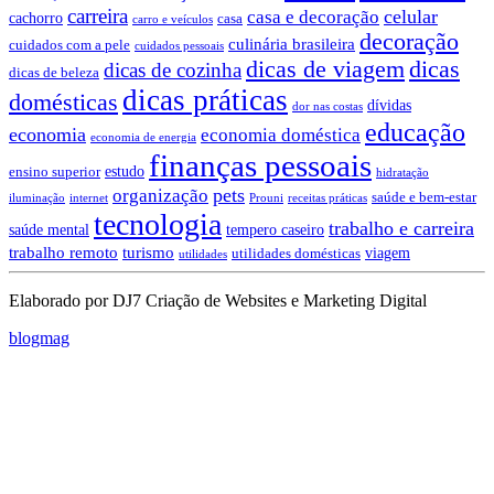
carreira
celular
casa e decoração
cachorro
casa
carro e veículos
decoração
culinária brasileira
cuidados com a pele
cuidados pessoais
dicas de viagem
dicas
dicas de cozinha
dicas de beleza
dicas práticas
domésticas
dívidas
dor nas costas
educação
economia
economia doméstica
economia de energia
finanças pessoais
estudo
ensino superior
hidratação
pets
organização
saúde e bem-estar
iluminação
internet
Prouni
receitas práticas
tecnologia
trabalho e carreira
saúde mental
tempero caseiro
trabalho remoto
turismo
viagem
utilidades domésticas
utilidades
Elaborado por DJ7 Criação de Websites e Marketing Digital
blogmag