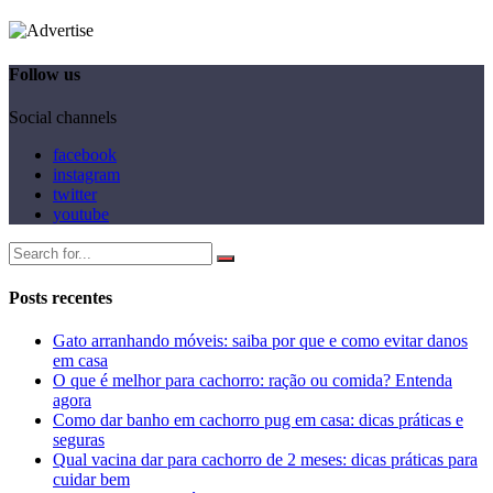
Follow us
Social channels
facebook
instagram
twitter
youtube
Posts recentes
Gato arranhando móveis: saiba por que e como evitar danos
em casa
O que é melhor para cachorro: ração ou comida? Entenda
agora
Como dar banho em cachorro pug em casa: dicas práticas e
seguras
Qual vacina dar para cachorro de 2 meses: dicas práticas para
cuidar bem