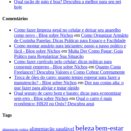
Qual ração de gato é boa? Descubra a melhor para seu pet
hoje
Comentários
Como fazer limpeza geral no celular e deixar seu aparelho
como novo - Blog sobre Nichos
em
Como Organizar Armário
de Cozinha Panelas: Dicas Práticas para Espaço e Facilidade
Como montar aquário para iniciantes: passo a passo prático e
fácil - Blog sobre Nichos
em
Multa Der Como Pagar: Guia
Prático para Regularizar Sua Situação
Como fazer currículo pelo celular: dicas práticas para
conseguir emprego - Blog sobre Nichos
em
Quanto Custa
Freelancer? Descubra Valores e Como Cobrar Corretamente
Troca de óleo do carro: quanto tempo esperar para fazer a
manutenção? - Blog sobre Nichos
em
Dor nas costas alta: o
que fazer para aliviar e tratar rápido
Qual seguro de carro bom e barato: dicas para economizar
sem erro - Blog sobre Nichos
em
Qual o carro é mais
econômico: HB20 ou Onix? Descubra aqui
Tags
beleza
bem-estar
alimentação saudável
alimentação prática