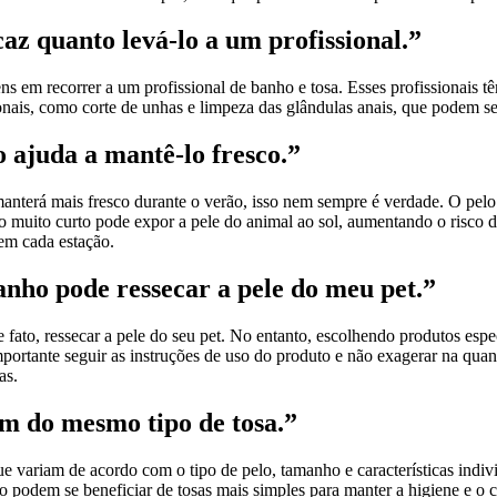
az quanto levá-lo a um profissional.”
ns em recorrer a um profissional de banho e tosa. Esses profissionais 
nais, como corte de unhas e limpeza das glândulas anais, que podem ser 
 ajuda a mantê-lo fresco.”
manterá mais fresco durante o verão, isso nem sempre é verdade. O pelo
o muito curto pode expor a pele do animal ao sol, aumentando o risco d
em cada estação.
anho pode ressecar a pele do meu pet.”
ato, ressecar a pele do seu pet. No entanto, escolhendo produtos espe
mportante seguir as instruções de uso do produto e não exagerar na quant
as.
am do mesmo tipo de tosa.”
ue variam de acordo com o tipo de pelo, tamanho e características indiv
o podem se beneficiar de tosas mais simples para manter a higiene e o 