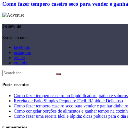
Como fazer tempero caseiro seco para vender e ganha
Follow us
Social channels
facebook
instagram
twitter
youtube
Posts recentes
Como fazer tempero caseiro no liquidificador: prático e saboro
Receita de Bolo Simples Pequeno: Fácil, Rápido e Delicioso
Como fazer tempero caseiro seco para vender e ganhar dinheir
Como congelar porções de alimentos e ganhar tempo na cozinh
Como fazer uma receita fácil e rápida: dicas práticas para o dia 
Comentários