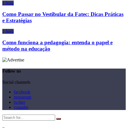
1 hora
Como Passar no Vestibular da Fatec: Dicas Práticas
e Estratégias
1 hora
Como funciona a pedagogia: entenda o papel e
método na educação
Follow us
Social channels
facebook
instagram
twitter
youtube