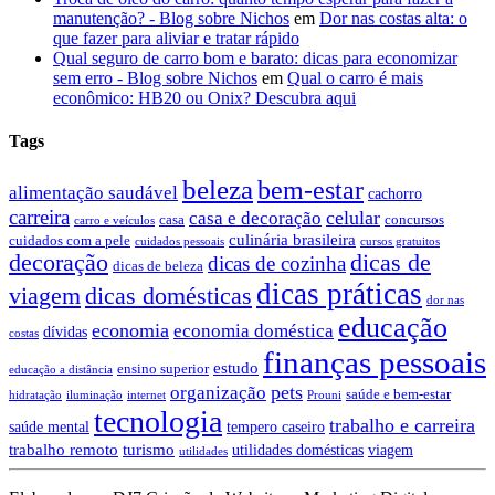
manutenção? - Blog sobre Nichos
em
Dor nas costas alta: o
que fazer para aliviar e tratar rápido
Qual seguro de carro bom e barato: dicas para economizar
sem erro - Blog sobre Nichos
em
Qual o carro é mais
econômico: HB20 ou Onix? Descubra aqui
Tags
beleza
bem-estar
alimentação saudável
cachorro
carreira
celular
casa e decoração
casa
concursos
carro e veículos
culinária brasileira
cuidados com a pele
cuidados pessoais
cursos gratuitos
decoração
dicas de
dicas de cozinha
dicas de beleza
dicas práticas
dicas domésticas
viagem
dor nas
educação
economia
economia doméstica
dívidas
costas
finanças pessoais
estudo
ensino superior
educação a distância
pets
organização
saúde e bem-estar
hidratação
iluminação
internet
Prouni
tecnologia
trabalho e carreira
saúde mental
tempero caseiro
trabalho remoto
turismo
utilidades domésticas
viagem
utilidades