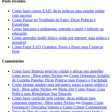
Posts recentes
Como fazer cursos EAD: dicas práticas para estudar online
com sucesso
Como Passar no Vestibular da Fatec: Dicas Práticas e
Estratégias
Como funciona a pedagogia: entenda o papel e método na
educação
Como aprender inglês básico grátis por internet: guia prático e
acessível
Como Fazer EAD Gratuitos: Passo a Passo para Começar
Hoje
Comentários
Como fazer limpeza geral no celular e deixar seu aparelho
como novo - Blog sobre Nichos
em
Como Organizar Armário
de Cozinha Panelas: Dicas Práticas para Espaço e Facilidade
Como montar aquário para iniciantes: passo a passo prático e
fácil - Blog sobre Nichos
em
Multa Der Como Pagar: Guia
Prático para Regularizar Sua Situação
Como fazer currículo pelo celular: dicas práticas para
conseguir emprego - Blog sobre Nichos
em
Quanto Custa
Freelancer? Descubra Valores e Como Cobrar Corretamente
Troca de óleo do carro: quanto tempo esperar para fazer a