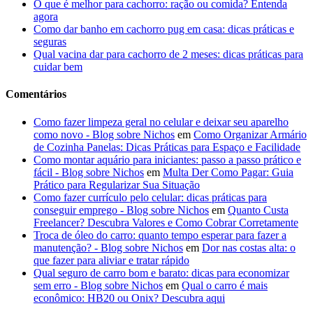
O que é melhor para cachorro: ração ou comida? Entenda
agora
Como dar banho em cachorro pug em casa: dicas práticas e
seguras
Qual vacina dar para cachorro de 2 meses: dicas práticas para
cuidar bem
Comentários
Como fazer limpeza geral no celular e deixar seu aparelho
como novo - Blog sobre Nichos
em
Como Organizar Armário
de Cozinha Panelas: Dicas Práticas para Espaço e Facilidade
Como montar aquário para iniciantes: passo a passo prático e
fácil - Blog sobre Nichos
em
Multa Der Como Pagar: Guia
Prático para Regularizar Sua Situação
Como fazer currículo pelo celular: dicas práticas para
conseguir emprego - Blog sobre Nichos
em
Quanto Custa
Freelancer? Descubra Valores e Como Cobrar Corretamente
Troca de óleo do carro: quanto tempo esperar para fazer a
manutenção? - Blog sobre Nichos
em
Dor nas costas alta: o
que fazer para aliviar e tratar rápido
Qual seguro de carro bom e barato: dicas para economizar
sem erro - Blog sobre Nichos
em
Qual o carro é mais
econômico: HB20 ou Onix? Descubra aqui