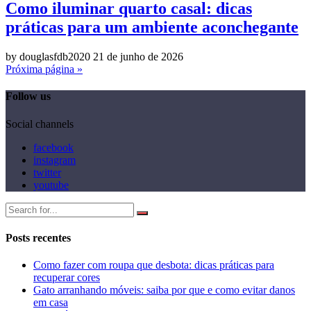
Como iluminar quarto casal: dicas
práticas para um ambiente aconchegante
by douglasfdb2020
21 de junho de 2026
Próxima página »
Follow us
Social channels
facebook
instagram
twitter
youtube
Posts recentes
Como fazer com roupa que desbota: dicas práticas para
recuperar cores
Gato arranhando móveis: saiba por que e como evitar danos
em casa