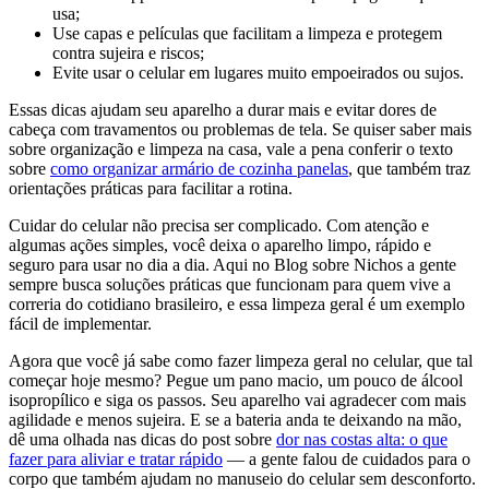
usa;
Use capas e películas que facilitam a limpeza e protegem
contra sujeira e riscos;
Evite usar o celular em lugares muito empoeirados ou sujos.
Essas dicas ajudam seu aparelho a durar mais e evitar dores de
cabeça com travamentos ou problemas de tela. Se quiser saber mais
sobre organização e limpeza na casa, vale a pena conferir o texto
sobre
como organizar armário de cozinha panelas
, que também traz
orientações práticas para facilitar a rotina.
Cuidar do celular não precisa ser complicado. Com atenção e
algumas ações simples, você deixa o aparelho limpo, rápido e
seguro para usar no dia a dia. Aqui no Blog sobre Nichos a gente
sempre busca soluções práticas que funcionam para quem vive a
correria do cotidiano brasileiro, e essa limpeza geral é um exemplo
fácil de implementar.
Agora que você já sabe como fazer limpeza geral no celular, que tal
começar hoje mesmo? Pegue um pano macio, um pouco de álcool
isopropílico e siga os passos. Seu aparelho vai agradecer com mais
agilidade e menos sujeira. E se a bateria anda te deixando na mão,
dê uma olhada nas dicas do post sobre
dor nas costas alta: o que
fazer para aliviar e tratar rápido
— a gente falou de cuidados para o
corpo que também ajudam no manuseio do celular sem desconforto.