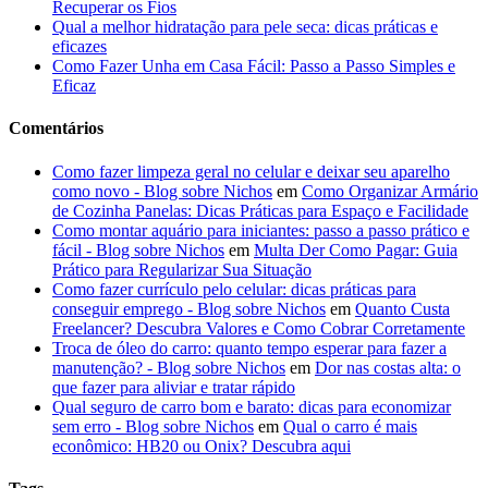
Recuperar os Fios
Qual a melhor hidratação para pele seca: dicas práticas e
eficazes
Como Fazer Unha em Casa Fácil: Passo a Passo Simples e
Eficaz
Comentários
Como fazer limpeza geral no celular e deixar seu aparelho
como novo - Blog sobre Nichos
em
Como Organizar Armário
de Cozinha Panelas: Dicas Práticas para Espaço e Facilidade
Como montar aquário para iniciantes: passo a passo prático e
fácil - Blog sobre Nichos
em
Multa Der Como Pagar: Guia
Prático para Regularizar Sua Situação
Como fazer currículo pelo celular: dicas práticas para
conseguir emprego - Blog sobre Nichos
em
Quanto Custa
Freelancer? Descubra Valores e Como Cobrar Corretamente
Troca de óleo do carro: quanto tempo esperar para fazer a
manutenção? - Blog sobre Nichos
em
Dor nas costas alta: o
que fazer para aliviar e tratar rápido
Qual seguro de carro bom e barato: dicas para economizar
sem erro - Blog sobre Nichos
em
Qual o carro é mais
econômico: HB20 ou Onix? Descubra aqui