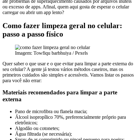
até problemas de superaquecimento causados por arquivos inúteis
ou excesso de apps. Afinal, quem aqui gosta de esperar o celular
carregar ou abrir um app lento?
Como fazer limpeza geral no celular:
passo a passo físico
Imagem: Towfiqu barbhuiya / Pexels
Quer saber o que usar e o que evitar para limpar a parte externa do
seu celular? A gente já testou vários métodos caseiros, mas os
primeiros cuidados são simples e acessíveis. Vamos listar os passos
para você não errar:
Materiais recomendados para limpar a parte
externa
Pano de microfibra ou flanela macia;
Álcool isopropílico 70%, preferencialmente próprio para
eletrônicos;
Algodão ou cotonetes;
Água filtrada (se necessária);
Spray de ar comprimido ou pincel pequeno para poeira;