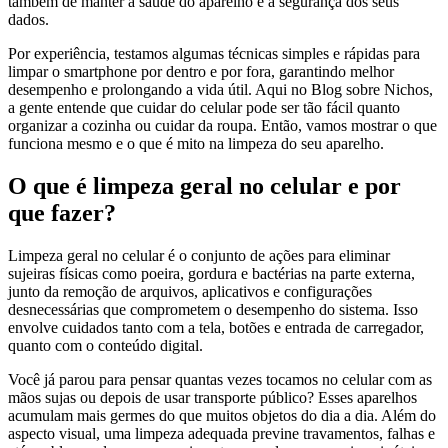
também de manter a saúde do aparelho e a segurança dos seus
dados.
Por experiência, testamos algumas técnicas simples e rápidas para
limpar o smartphone por dentro e por fora, garantindo melhor
desempenho e prolongando a vida útil. Aqui no Blog sobre Nichos,
a gente entende que cuidar do celular pode ser tão fácil quanto
organizar a cozinha ou cuidar da roupa. Então, vamos mostrar o que
funciona mesmo e o que é mito na limpeza do seu aparelho.
O que é limpeza geral no celular e por
que fazer?
Limpeza geral no celular é o conjunto de ações para eliminar
sujeiras físicas como poeira, gordura e bactérias na parte externa,
junto da remoção de arquivos, aplicativos e configurações
desnecessárias que comprometem o desempenho do sistema. Isso
envolve cuidados tanto com a tela, botões e entrada de carregador,
quanto com o conteúdo digital.
Você já parou para pensar quantas vezes tocamos no celular com as
mãos sujas ou depois de usar transporte público? Esses aparelhos
acumulam mais germes do que muitos objetos do dia a dia. Além do
aspecto visual, uma limpeza adequada previne travamentos, falhas e