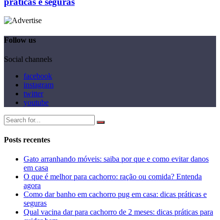
práticas e seguras
Follow us
Social channels
facebook
instagram
twitter
youtube
Posts recentes
Gato arranhando móveis: saiba por que e como evitar danos
em casa
O que é melhor para cachorro: ração ou comida? Entenda
agora
Como dar banho em cachorro pug em casa: dicas práticas e
seguras
Qual vacina dar para cachorro de 2 meses: dicas práticas para