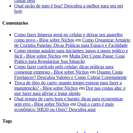
cuidar bem
Qual ração de gato é boa? Descubra a melhor para seu pet
hoje
Comentários
Como fazer limpeza geral no celular e deixar seu aparelho
como novo - Blog sobre Nichos
em
Como Organizar Armário
de Cozinha Panelas: Dicas Práticas para Espaço e Facilidade
Como montar aquário para iniciantes: passo a passo prático e
fácil - Blog sobre Nichos
em
Multa Der Como Pagar: Guia
Prático para Regularizar Sua Situação
Como fazer currículo pelo celular: dicas práticas para
conseguir emprego - Blog sobre Nichos
em
Quanto Custa
Freelancer? Descubra Valores e Como Cobrar Corretamente
Troca de óleo do carro: quanto tempo esperar para fazer a
manutenção? - Blog sobre Nichos
em
Dor nas costas alta: o
que fazer para aliviar e tratar rápido
Qual seguro de carro bom e barato: dicas para economizar
sem erro - Blog sobre Nichos
em
Qual o carro é mais
econômico: HB20 ou Onix? Descubra aqui
Tags