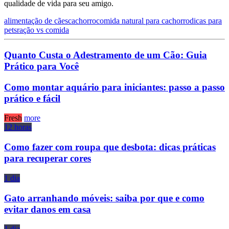
qualidade de vida para seu amigo.
alimentação de cães
cachorro
comida natural para cachorro
dicas para
pets
ração vs comida
Quanto Custa o Adestramento de um Cão: Guia
Prático para Você
Como montar aquário para iniciantes: passo a passo
prático e fácil
Fresh
more
12 horas
Como fazer com roupa que desbota: dicas práticas
para recuperar cores
1 dia
Gato arranhando móveis: saiba por que e como
evitar danos em casa
1 dia