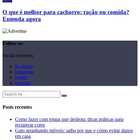
O que é melhor para cachorro: ração ou comida?
Entenda agora
Follow us
Social channels
facebook
instagram
twitter
youtube
Posts recentes
Como fazer com roupa que desbota: dicas práticas para
recuperar cores
Gato arranhando móveis: saiba por que e como evitar danos
em casa