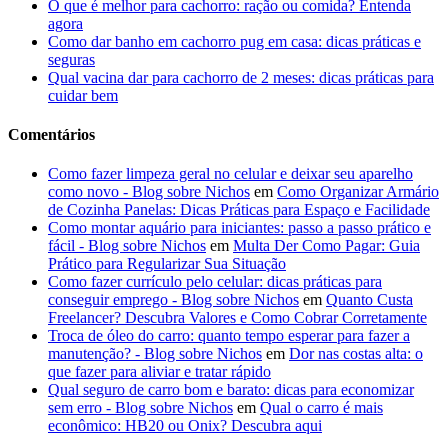
O que é melhor para cachorro: ração ou comida? Entenda
agora
Como dar banho em cachorro pug em casa: dicas práticas e
seguras
Qual vacina dar para cachorro de 2 meses: dicas práticas para
cuidar bem
Comentários
Como fazer limpeza geral no celular e deixar seu aparelho
como novo - Blog sobre Nichos
em
Como Organizar Armário
de Cozinha Panelas: Dicas Práticas para Espaço e Facilidade
Como montar aquário para iniciantes: passo a passo prático e
fácil - Blog sobre Nichos
em
Multa Der Como Pagar: Guia
Prático para Regularizar Sua Situação
Como fazer currículo pelo celular: dicas práticas para
conseguir emprego - Blog sobre Nichos
em
Quanto Custa
Freelancer? Descubra Valores e Como Cobrar Corretamente
Troca de óleo do carro: quanto tempo esperar para fazer a
manutenção? - Blog sobre Nichos
em
Dor nas costas alta: o
que fazer para aliviar e tratar rápido
Qual seguro de carro bom e barato: dicas para economizar
sem erro - Blog sobre Nichos
em
Qual o carro é mais
econômico: HB20 ou Onix? Descubra aqui