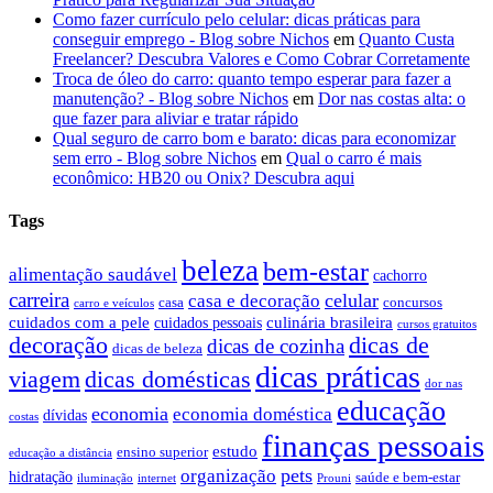
Como fazer currículo pelo celular: dicas práticas para
conseguir emprego - Blog sobre Nichos
em
Quanto Custa
Freelancer? Descubra Valores e Como Cobrar Corretamente
Troca de óleo do carro: quanto tempo esperar para fazer a
manutenção? - Blog sobre Nichos
em
Dor nas costas alta: o
que fazer para aliviar e tratar rápido
Qual seguro de carro bom e barato: dicas para economizar
sem erro - Blog sobre Nichos
em
Qual o carro é mais
econômico: HB20 ou Onix? Descubra aqui
Tags
beleza
bem-estar
alimentação saudável
cachorro
carreira
celular
casa e decoração
casa
concursos
carro e veículos
cuidados com a pele
culinária brasileira
cuidados pessoais
cursos gratuitos
decoração
dicas de
dicas de cozinha
dicas de beleza
dicas práticas
dicas domésticas
viagem
dor nas
educação
economia
economia doméstica
dívidas
costas
finanças pessoais
estudo
ensino superior
educação a distância
pets
organização
hidratação
saúde e bem-estar
iluminação
internet
Prouni