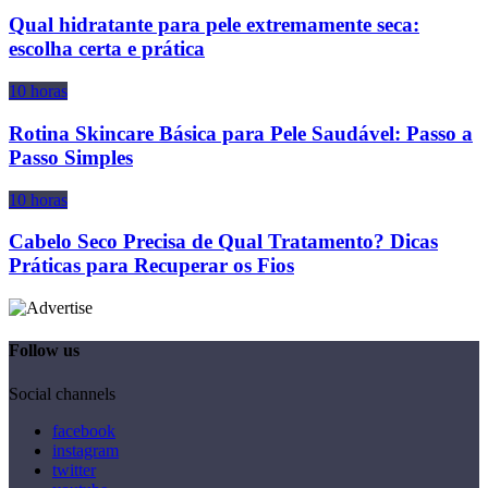
Qual hidratante para pele extremamente seca:
escolha certa e prática
10 horas
Rotina Skincare Básica para Pele Saudável: Passo a
Passo Simples
10 horas
Cabelo Seco Precisa de Qual Tratamento? Dicas
Práticas para Recuperar os Fios
Follow us
Social channels
facebook
instagram
twitter