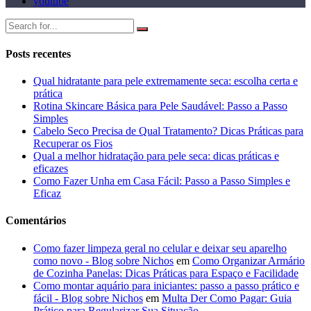
youtube
Posts recentes
Qual hidratante para pele extremamente seca: escolha certa e
prática
Rotina Skincare Básica para Pele Saudável: Passo a Passo
Simples
Cabelo Seco Precisa de Qual Tratamento? Dicas Práticas para
Recuperar os Fios
Qual a melhor hidratação para pele seca: dicas práticas e
eficazes
Como Fazer Unha em Casa Fácil: Passo a Passo Simples e
Eficaz
Comentários
Como fazer limpeza geral no celular e deixar seu aparelho
como novo - Blog sobre Nichos
em
Como Organizar Armário
de Cozinha Panelas: Dicas Práticas para Espaço e Facilidade
Como montar aquário para iniciantes: passo a passo prático e
fácil - Blog sobre Nichos
em
Multa Der Como Pagar: Guia
Prático para Regularizar Sua Situação