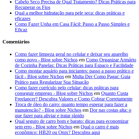
Cabelo Seco Precisa de Qual Tratamento? Dicas Práticas para
Recuperar os Fios
Qual a melhor hidratação para pele seca: dicas práticas e
eficazes
Como Fazer Unha em Casa Fácil: Passo a Passo Simples e
Eficaz
Comentários
Como fazer limpeza geral no celular e deixar seu aparelho
como novo - Blog sobre Nichos
em
Como Organizar Armário
de Cozinha Panelas: Dicas Práticas para Espaço e Facilidade
Como montar aquário para iniciantes: passo a passo prático e
fácil - Blog sobre Nichos
em
Multa Der Como Pagar: Guia
Prático para Regularizar Sua Situação
Como fazer currículo pelo celular: dicas práticas para
conseguir emprego - Blog sobre Nichos
em
Quanto Custa
Freelancer? Descubra Valores e Como Cobrar Corretamente
Troca de óleo do carro: quanto tempo esperar para fazer a
manutenção? - Blog sobre Nichos
em
Dor nas costas alta: o
que fazer para aliviar e tratar rápido
Qual seguro de carro bom e barato: dicas para economizar
sem erro - Blog sobre Nichos
em
Qual o carro é mais
econômico: HB20 ou Onix? Descubra aqui