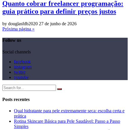
Quanto cobrar freelancer programação:
guia prático para definir preços justos
by douglasfdb2020
27 de junho de 2026
Próxima página »
Follow us
Social channels
facebook
instagram
twitter
youtube
Posts recentes
Qual hidratante para pele extremamente seca: escolha certa e
prática
Rotina Skincare Básica para Pele Saudável: Passo a Passo
Simples