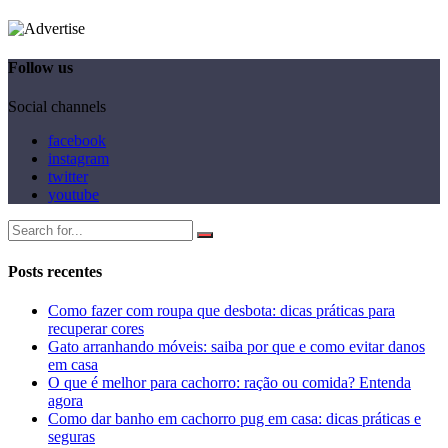
Follow us
Social channels
facebook
instagram
twitter
youtube
Posts recentes
Como fazer com roupa que desbota: dicas práticas para
recuperar cores
Gato arranhando móveis: saiba por que e como evitar danos
em casa
O que é melhor para cachorro: ração ou comida? Entenda
agora
Como dar banho em cachorro pug em casa: dicas práticas e
seguras