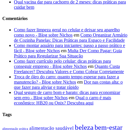
Qual vacina dar para cachorro de 2 meses: dicas práticas para
cuidar bem
Comentários
Como fazer limpeza geral no celular e deixar seu aparelho
como novo - Blog sobre Nichos
em
Como Organizar Armário
de Cozinha Panelas: Dicas Práticas para Espaço e Facilidade
Como montar aquário para iniciantes: passo a passo prático e
fácil - Blog sobre Nichos
em
Multa Der Como Pagar: Guia
Prático para Regularizar Sua Situação
Como fazer currículo pelo celular: dicas práticas para
conseguir emprego - Blog sobre Nichos
em
Quanto Custa
Freelancer? Descubra Valores e Como Cobrar Corretamente
Troca de óleo do carro: quanto tempo esperar para fazer a
manutenção? - Blog sobre Nichos
em
Dor nas costas alta: o
que fazer para aliviar e tratar rápido
Qual seguro de carro bom e barato: dicas para economizar
sem erro - Blog sobre Nichos
em
Qual o carro é mais
econômico: HB20 ou Onix? Descubra aqui
Tags
beleza
bem-estar
alimentação saudável
alimentação prática