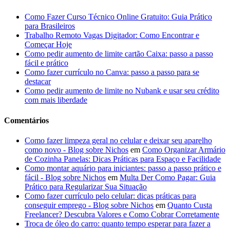
Como Fazer Curso Técnico Online Gratuito: Guia Prático
para Brasileiros
Trabalho Remoto Vagas Digitador: Como Encontrar e
Começar Hoje
Como pedir aumento de limite cartão Caixa: passo a passo
fácil e prático
Como fazer currículo no Canva: passo a passo para se
destacar
Como pedir aumento de limite no Nubank e usar seu crédito
com mais liberdade
Comentários
Como fazer limpeza geral no celular e deixar seu aparelho
como novo - Blog sobre Nichos
em
Como Organizar Armário
de Cozinha Panelas: Dicas Práticas para Espaço e Facilidade
Como montar aquário para iniciantes: passo a passo prático e
fácil - Blog sobre Nichos
em
Multa Der Como Pagar: Guia
Prático para Regularizar Sua Situação
Como fazer currículo pelo celular: dicas práticas para
conseguir emprego - Blog sobre Nichos
em
Quanto Custa
Freelancer? Descubra Valores e Como Cobrar Corretamente
Troca de óleo do carro: quanto tempo esperar para fazer a