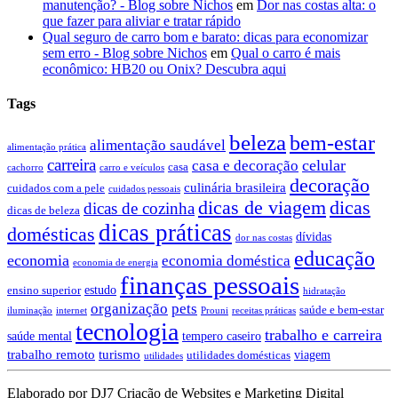
manutenção? - Blog sobre Nichos
em
Dor nas costas alta: o
que fazer para aliviar e tratar rápido
Qual seguro de carro bom e barato: dicas para economizar
sem erro - Blog sobre Nichos
em
Qual o carro é mais
econômico: HB20 ou Onix? Descubra aqui
Tags
beleza
bem-estar
alimentação saudável
alimentação prática
carreira
celular
casa e decoração
casa
cachorro
carro e veículos
decoração
culinária brasileira
cuidados com a pele
cuidados pessoais
dicas de viagem
dicas
dicas de cozinha
dicas de beleza
dicas práticas
domésticas
dívidas
dor nas costas
educação
economia
economia doméstica
economia de energia
finanças pessoais
estudo
ensino superior
hidratação
organização
pets
saúde e bem-estar
iluminação
internet
Prouni
receitas práticas
tecnologia
trabalho e carreira
saúde mental
tempero caseiro
trabalho remoto
turismo
viagem
utilidades domésticas
utilidades
Elaborado por DJ7 Criação de Websites e Marketing Digital