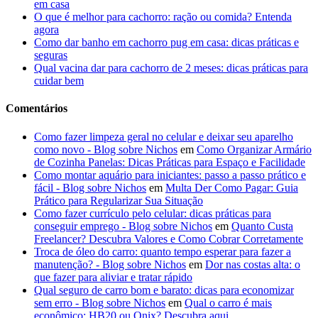
em casa
O que é melhor para cachorro: ração ou comida? Entenda
agora
Como dar banho em cachorro pug em casa: dicas práticas e
seguras
Qual vacina dar para cachorro de 2 meses: dicas práticas para
cuidar bem
Comentários
Como fazer limpeza geral no celular e deixar seu aparelho
como novo - Blog sobre Nichos
em
Como Organizar Armário
de Cozinha Panelas: Dicas Práticas para Espaço e Facilidade
Como montar aquário para iniciantes: passo a passo prático e
fácil - Blog sobre Nichos
em
Multa Der Como Pagar: Guia
Prático para Regularizar Sua Situação
Como fazer currículo pelo celular: dicas práticas para
conseguir emprego - Blog sobre Nichos
em
Quanto Custa
Freelancer? Descubra Valores e Como Cobrar Corretamente
Troca de óleo do carro: quanto tempo esperar para fazer a
manutenção? - Blog sobre Nichos
em
Dor nas costas alta: o
que fazer para aliviar e tratar rápido
Qual seguro de carro bom e barato: dicas para economizar
sem erro - Blog sobre Nichos
em
Qual o carro é mais
econômico: HB20 ou Onix? Descubra aqui