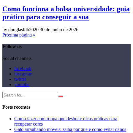
Como funciona a bolsa universidade: guia
prático para conseguir a sua
by douglasfdb2020
30 de junho de 2026
Próxima página »
Follow us
Social channels
facebook
instagram
twitter
youtube
Posts recentes
Como fazer com roupa que desbota: dicas práticas para
recuperar cores
Gato arranhando móveis: saiba por que e como evitar danos