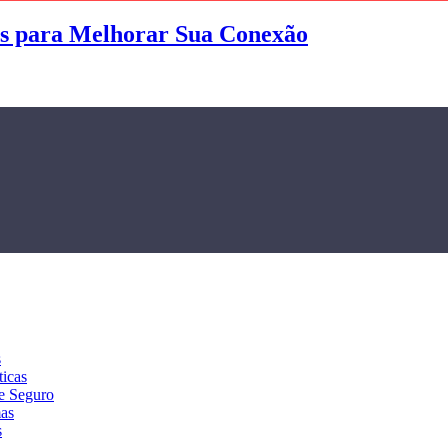
as para Melhorar Sua Conexão
s
ticas
e Seguro
mas
s