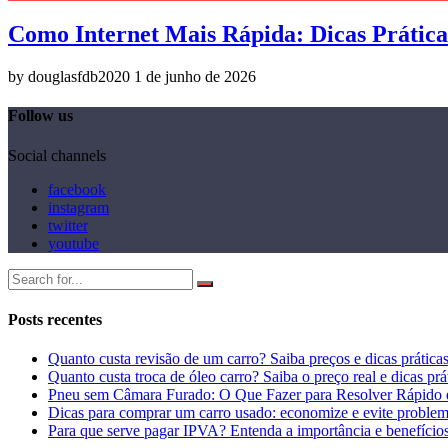
Como Internet Mais Rápida: Dicas Prátic
by douglasfdb2020
1 de junho de 2026
Follow us
Social channels
facebook
instagram
twitter
youtube
Posts recentes
Quanto custa revisão de um carro? Saiba preços e dicas prática
Quanto custa troca de óleo carro? Saiba o preço real e dicas prá
Pneu sem Câmara Furado: O Que Fazer para Resolver Rápido 
Dicas para comprar um carro usado: economize e evite proble
Para que serve pagar IPVA? Entenda a importância e benefício