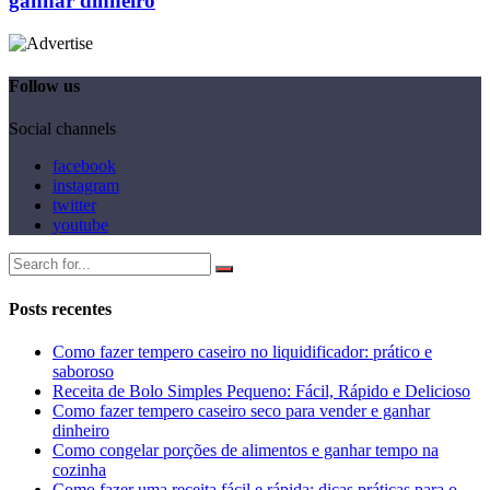
ganhar dinheiro
Follow us
Social channels
facebook
instagram
twitter
youtube
Posts recentes
Como fazer tempero caseiro no liquidificador: prático e
saboroso
Receita de Bolo Simples Pequeno: Fácil, Rápido e Delicioso
Como fazer tempero caseiro seco para vender e ganhar
dinheiro
Como congelar porções de alimentos e ganhar tempo na
cozinha
Como fazer uma receita fácil e rápida: dicas práticas para o