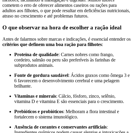
cometem o erro de oferecer alimentos caseiros ou rações para
adultos aos filhotes, o que pode resultar em deficiências nutricionais,
atraso no crescimento e até problemas futuros.
O que observar na hora de escolher a ração ideal
Antes de falarmos sobre marcas e indicações, é essencial entender os
critérios que definem uma boa ração para filhotes
:
Proteína de qualidade
: Carnes nobres como frango,
cordeiro, salmão ou peru são preferíveis às farinhas de
subprodutos animais.
Fonte de gordura saudável
: Ácidos graxos como ômega 3 e
6 favorecem o desenvolvimento cerebral e uma pelagem
brilhante.
Vitaminas e minerais
: Cálcio, fósforo, zinco, selênio,
vitamina D e vitamina E são essenciais para o crescimento.
Prebióticos e probióticos
: Melhoram a flora intestinal e
fortalecem o sistema imunológico.
Ausência de corantes e conservantes artificiais
:
Ingredientes químicos podem causar alergias e intoxicações a