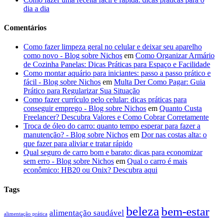
dia a dia
Comentários
Como fazer limpeza geral no celular e deixar seu aparelho
como novo - Blog sobre Nichos
em
Como Organizar Armário
de Cozinha Panelas: Dicas Práticas para Espaço e Facilidade
Como montar aquário para iniciantes: passo a passo prático e
fácil - Blog sobre Nichos
em
Multa Der Como Pagar: Guia
Prático para Regularizar Sua Situação
Como fazer currículo pelo celular: dicas práticas para
conseguir emprego - Blog sobre Nichos
em
Quanto Custa
Freelancer? Descubra Valores e Como Cobrar Corretamente
Troca de óleo do carro: quanto tempo esperar para fazer a
manutenção? - Blog sobre Nichos
em
Dor nas costas alta: o
que fazer para aliviar e tratar rápido
Qual seguro de carro bom e barato: dicas para economizar
sem erro - Blog sobre Nichos
em
Qual o carro é mais
econômico: HB20 ou Onix? Descubra aqui
Tags
beleza
bem-estar
alimentação saudável
alimentação prática