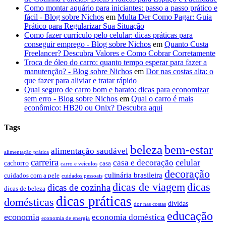
Como montar aquário para iniciantes: passo a passo prático e
fácil - Blog sobre Nichos
em
Multa Der Como Pagar: Guia
Prático para Regularizar Sua Situação
Como fazer currículo pelo celular: dicas práticas para
conseguir emprego - Blog sobre Nichos
em
Quanto Custa
Freelancer? Descubra Valores e Como Cobrar Corretamente
Troca de óleo do carro: quanto tempo esperar para fazer a
manutenção? - Blog sobre Nichos
em
Dor nas costas alta: o
que fazer para aliviar e tratar rápido
Qual seguro de carro bom e barato: dicas para economizar
sem erro - Blog sobre Nichos
em
Qual o carro é mais
econômico: HB20 ou Onix? Descubra aqui
Tags
beleza
bem-estar
alimentação saudável
alimentação prática
carreira
celular
casa e decoração
cachorro
casa
carro e veículos
decoração
culinária brasileira
cuidados com a pele
cuidados pessoais
dicas
dicas de viagem
dicas de cozinha
dicas de beleza
dicas práticas
domésticas
dívidas
dor nas costas
educação
economia
economia doméstica
economia de energia