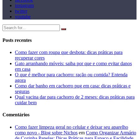
instagram
twitter
youtube
Posts recentes
Como fazer com roupa que desbota: dicas práticas para
recuperar cores
Gato arranhando móveis: saiba por que e como evitar danos
em casa
O que é melhor para cachorro: ração ou comida? Entenda
agora
Como dar banho em cachorro pug em casa: dicas práticas e
seguras
Qual vacina dar para cachorro de 2 meses: dicas práticas para
cuidar bem
Comentários
Como fazer limpeza geral no celular e deixar seu aparelho
como novo - Blog sobre Nichos
em
Como Organizar Armário
de Cozinha Panelas: Dicas Práticas para Espaço e Facilidade