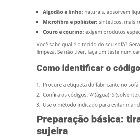
Algodão e linho:
naturais, absorvem líq
Microfibra e poliéster:
sintéticos, mais r
Couro e courino:
exigem produtos especí
Você sabe qual é o tecido do seu sofá? Geral
limpeza. Se não tiver, faça um teste num c
Como identificar o códig
Procure a etiqueta do fabricante no sofá.
Confira os códigos:
W
(água),
S
(solvente)
Use o método indicado para evitar manc
Preparação básica: tir
sujeira