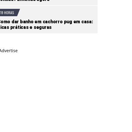
19 HORAS
omo dar banho em cachorro pug em casa:
icas práticas e seguras