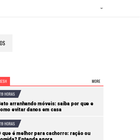
HOS
RESH
MORE
19 HORAS
ato arranhando móveis: saiba por que e
omo evitar danos em casa
19 HORAS
 que é melhor para cachorro: ração ou
omida? Entenda agora