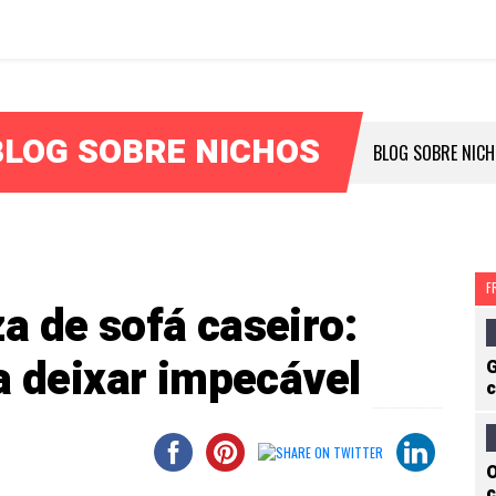
BLOG SOBRE NICHOS
BLOG SOBRE NIC
F
a de sofá caseiro:
a deixar impecável
G
c
O
c