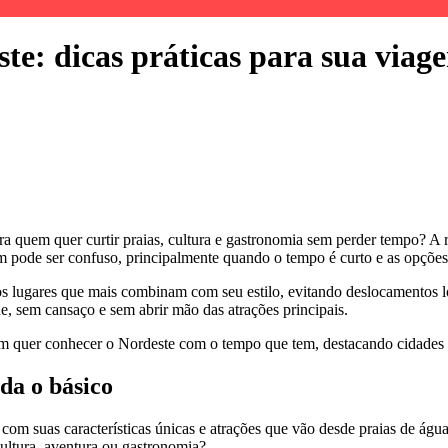
te: dicas práticas para sua viag
ra quem quer curtir praias, cultura e gastronomia sem perder tempo? A 
im pode ser confuso, principalmente quando o tempo é curto e as opções
s lugares que mais combinam com seu estilo, evitando deslocamentos l
e, sem cansaço e sem abrir mão das atrações principais.
uem quer conhecer o Nordeste com o tempo que tem, destacando cidades e
da o básico
 suas características únicas e atrações que vão desde praias de águas cr
 cultura, aventura ou gastronomia?