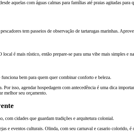
: desde aquelas com águas calmas para famílias até praias agitadas par
de pescadores tem passeios de observação de tartarugas marinhas. Aprovei
 local é mais rústico, então prepare-se para uma vibe mais simples e na
 que funciona bem para quem quer combinar conforto e beleza.
da. Por isso, agendar hospedagem com antecedência é uma dica importa
ar melhor seu orçamento.
rente
o, com cidades que guardam tradições e arquitetura colonial.
as e eventos culturais. Olinda, com seu carnaval e casario colorido, é o