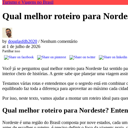
Turismo e Viagens no Brasil
Qual melhor roteiro para Nordes
by
douglasfdb2020
/ Nenhum comentário
at
1 de julho de 2026
Partilhar isso
Você já se perguntou qual melhor roteiro para Nordeste faz sentido pa
interior cheio de histórias. A gente sabe que planejar uma viagem ass
Testamos várias rotas e entendemos que o segredo está em combinar o
equilibrado faz toda a diferença para aproveitar ao máximo cada cidad
Por isso, neste texto, vamos ajudar a montar um roteiro ideal para q
Qual melhor roteiro para Nordeste? Enten
Nordeste é uma região do Brasil composta por nove estados, cada um com
antes de escolher o roteiro, é preciso definir o foco da viagem: praia,