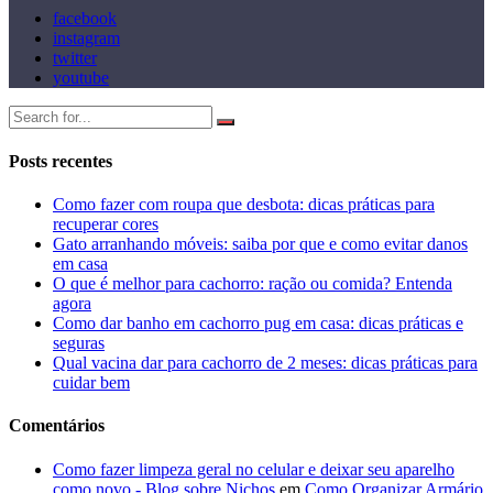
facebook
instagram
twitter
youtube
Posts recentes
Como fazer com roupa que desbota: dicas práticas para
recuperar cores
Gato arranhando móveis: saiba por que e como evitar danos
em casa
O que é melhor para cachorro: ração ou comida? Entenda
agora
Como dar banho em cachorro pug em casa: dicas práticas e
seguras
Qual vacina dar para cachorro de 2 meses: dicas práticas para
cuidar bem
Comentários
Como fazer limpeza geral no celular e deixar seu aparelho
como novo - Blog sobre Nichos
em
Como Organizar Armário