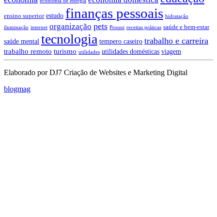
economia de energia
finanças pessoais
estudo
ensino superior
hidratação
pets
organização
saúde e bem-estar
iluminação
internet
Prouni
receitas práticas
tecnologia
trabalho e carreira
saúde mental
tempero caseiro
trabalho remoto
turismo
utilidades domésticas
viagem
utilidades
Elaborado por DJ7 Criação de Websites e Marketing Digital
blogmag