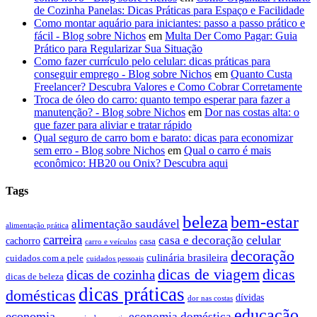
de Cozinha Panelas: Dicas Práticas para Espaço e Facilidade
Como montar aquário para iniciantes: passo a passo prático e
fácil - Blog sobre Nichos
em
Multa Der Como Pagar: Guia
Prático para Regularizar Sua Situação
Como fazer currículo pelo celular: dicas práticas para
conseguir emprego - Blog sobre Nichos
em
Quanto Custa
Freelancer? Descubra Valores e Como Cobrar Corretamente
Troca de óleo do carro: quanto tempo esperar para fazer a
manutenção? - Blog sobre Nichos
em
Dor nas costas alta: o
que fazer para aliviar e tratar rápido
Qual seguro de carro bom e barato: dicas para economizar
sem erro - Blog sobre Nichos
em
Qual o carro é mais
econômico: HB20 ou Onix? Descubra aqui
Tags
beleza
bem-estar
alimentação saudável
alimentação prática
carreira
celular
casa e decoração
cachorro
casa
carro e veículos
decoração
culinária brasileira
cuidados com a pele
cuidados pessoais
dicas
dicas de viagem
dicas de cozinha
dicas de beleza
dicas práticas
domésticas
dívidas
dor nas costas
educação
economia
economia doméstica