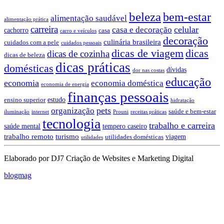
beleza
bem-estar
alimentação saudável
alimentação prática
carreira
celular
casa e decoração
cachorro
casa
carro e veículos
decoração
culinária brasileira
cuidados com a pele
cuidados pessoais
dicas de viagem
dicas
dicas de cozinha
dicas de beleza
dicas práticas
domésticas
dívidas
dor nas costas
educação
economia
economia doméstica
economia de energia
finanças pessoais
estudo
ensino superior
hidratação
pets
organização
saúde e bem-estar
iluminação
internet
Prouni
receitas práticas
tecnologia
trabalho e carreira
saúde mental
tempero caseiro
trabalho remoto
turismo
viagem
utilidades domésticas
utilidades
Elaborado por DJ7 Criação de Websites e Marketing Digital
blogmag