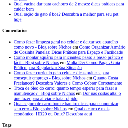
Qual vacina dar para cachorro de 2 meses: dicas práticas para
cuidar bem
Qual ração de gato é boa? Descubra a melhor para seu pet
hoje
Comentários
Como fazer limpeza geral no celular e deixar seu aparelho
como novo - Blog sobre Nichos
em
Como Organizar Armário
de Cozinha Panelas: Dicas Práticas para Espaço e Facilidade
Como montar aquário para iniciantes: passo a passo prático e
fácil - Blog sobre Nichos
em
Multa Der Como Pagar: Guia
Prático para Regularizar Sua Situação
Como fazer currículo pelo celular: dicas práticas para
conseguir emprego - Blog sobre Nichos
em
Quanto Custa
Freelancer? Descubra Valores e Como Cobrar Corretamente
Troca de óleo do carro: quanto tempo esperar para fazer a
manutenção? - Blog sobre Nichos
em
Dor nas costas alta: o
que fazer para aliviar e tratar rápido
Qual seguro de carro bom e barato: dicas para economizar
sem erro - Blog sobre Nichos
em
Qual o carro é mais
econômico: HB20 ou Onix? Descubra aqui
Tags