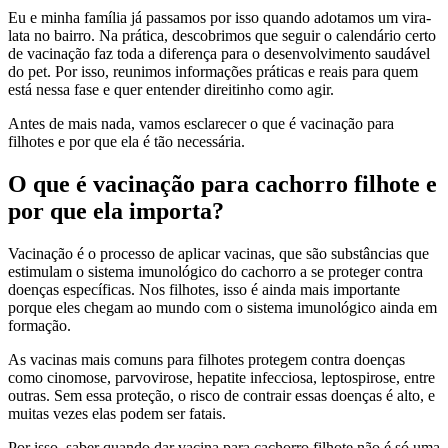
Eu e minha família já passamos por isso quando adotamos um vira-
lata no bairro. Na prática, descobrimos que seguir o calendário certo
de vacinação faz toda a diferença para o desenvolvimento saudável
do pet. Por isso, reunimos informações práticas e reais para quem
está nessa fase e quer entender direitinho como agir.
Antes de mais nada, vamos esclarecer o que é vacinação para
filhotes e por que ela é tão necessária.
O que é vacinação para cachorro filhote e
por que ela importa?
Vacinação é o processo de aplicar vacinas, que são substâncias que
estimulam o sistema imunológico do cachorro a se proteger contra
doenças específicas. Nos filhotes, isso é ainda mais importante
porque eles chegam ao mundo com o sistema imunológico ainda em
formação.
As vacinas mais comuns para filhotes protegem contra doenças
como cinomose, parvovirose, hepatite infecciosa, leptospirose, entre
outras. Sem essa proteção, o risco de contrair essas doenças é alto, e
muitas vezes elas podem ser fatais.
Por isso, saber quando dar vacina para cachorro filhote não é só uma