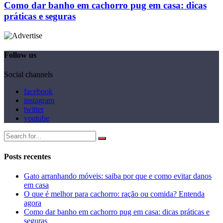
Como dar banho em cachorro pug em casa: dicas
práticas e seguras
Follow us
Social channels
facebook
instagram
twitter
youtube
Posts recentes
Gato arranhando móveis: saiba por que e como evitar danos
em casa
O que é melhor para cachorro: ração ou comida? Entenda
agora
Como dar banho em cachorro pug em casa: dicas práticas e
seguras