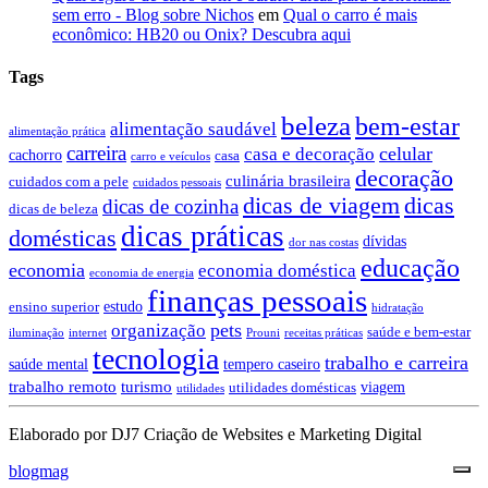
sem erro - Blog sobre Nichos
em
Qual o carro é mais
econômico: HB20 ou Onix? Descubra aqui
Tags
beleza
bem-estar
alimentação saudável
alimentação prática
carreira
celular
casa e decoração
cachorro
casa
carro e veículos
decoração
culinária brasileira
cuidados com a pele
cuidados pessoais
dicas de viagem
dicas
dicas de cozinha
dicas de beleza
dicas práticas
domésticas
dívidas
dor nas costas
educação
economia
economia doméstica
economia de energia
finanças pessoais
estudo
ensino superior
hidratação
pets
organização
saúde e bem-estar
iluminação
internet
Prouni
receitas práticas
tecnologia
trabalho e carreira
saúde mental
tempero caseiro
trabalho remoto
turismo
viagem
utilidades domésticas
utilidades
Elaborado por DJ7 Criação de Websites e Marketing Digital
blogmag