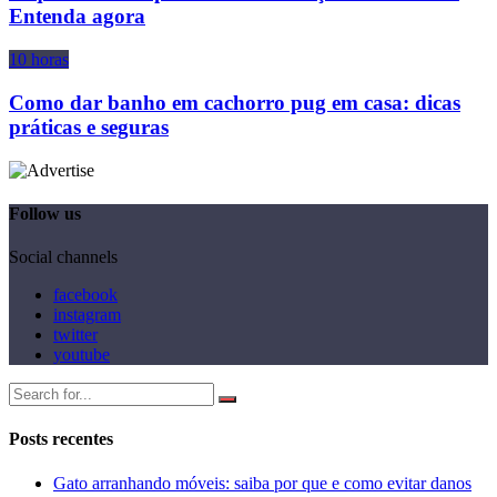
Entenda agora
10 horas
Como dar banho em cachorro pug em casa: dicas
práticas e seguras
Follow us
Social channels
facebook
instagram
twitter
youtube
Posts recentes
Gato arranhando móveis: saiba por que e como evitar danos