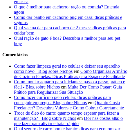
em casa
O que é melhor para cachorro: ração ou comida? Entenda
agora
Como dar banho em cachorro pug em casa: dicas práticas e
seguras
Qual vacina dar para cachorro de 2 meses: dicas práticas para
cuidar bem
Qual ração de gato é boa? Descubra a melhor para seu pet
hoje
Comentários
Como fazer limpeza geral no celular e deixar seu aparelho
como novo - Blog sobre Nichos
em
Como Organizar Armário
de Cozinha Panelas: Dicas Práticas para Espaço e Facilidade
Como montar aquário para iniciantes: passo a passo prático e
fácil - Blog sobre Nichos
em
Multa Der Como Pagar: Guia
Prático para Regularizar Sua Situação
Como fazer currículo pelo celular: dicas práticas para
conseguir emprego - Blog sobre Nichos
em
Quanto Custa
Freelancer? Descubra Valores e Como Cobrar Corretamente
Troca de óleo do carro: quanto tempo esperar para fazer a
manutenção? - Blog sobre Nichos
em
Dor nas costas alta: o
que fazer para aliviar e tratar rápido
Qual seguro de carro bom e barato: dicas para economizar