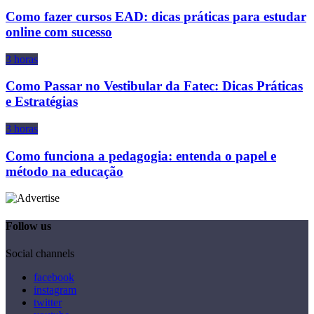
Como fazer cursos EAD: dicas práticas para estudar
online com sucesso
3 horas
Como Passar no Vestibular da Fatec: Dicas Práticas
e Estratégias
3 horas
Como funciona a pedagogia: entenda o papel e
método na educação
Follow us
Social channels
facebook
instagram
twitter