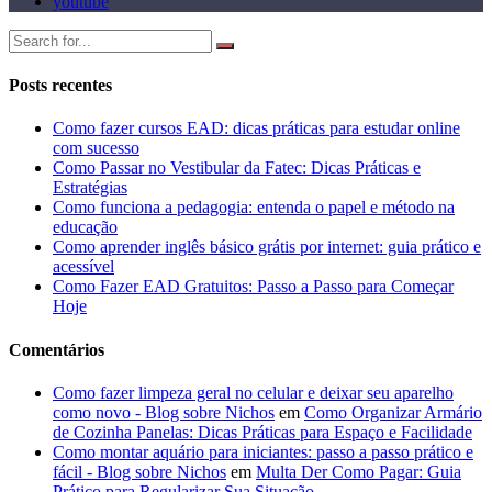
youtube
Posts recentes
Como fazer cursos EAD: dicas práticas para estudar online
com sucesso
Como Passar no Vestibular da Fatec: Dicas Práticas e
Estratégias
Como funciona a pedagogia: entenda o papel e método na
educação
Como aprender inglês básico grátis por internet: guia prático e
acessível
Como Fazer EAD Gratuitos: Passo a Passo para Começar
Hoje
Comentários
Como fazer limpeza geral no celular e deixar seu aparelho
como novo - Blog sobre Nichos
em
Como Organizar Armário
de Cozinha Panelas: Dicas Práticas para Espaço e Facilidade
Como montar aquário para iniciantes: passo a passo prático e
fácil - Blog sobre Nichos
em
Multa Der Como Pagar: Guia
Prático para Regularizar Sua Situação