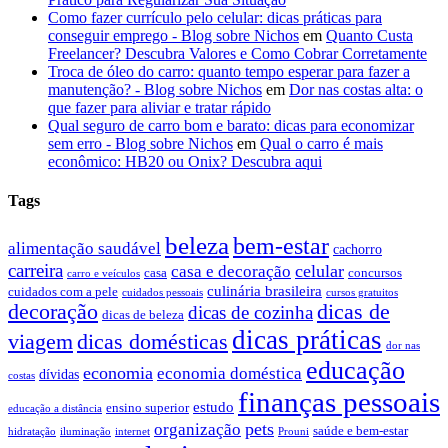
Como fazer currículo pelo celular: dicas práticas para
conseguir emprego - Blog sobre Nichos
em
Quanto Custa
Freelancer? Descubra Valores e Como Cobrar Corretamente
Troca de óleo do carro: quanto tempo esperar para fazer a
manutenção? - Blog sobre Nichos
em
Dor nas costas alta: o
que fazer para aliviar e tratar rápido
Qual seguro de carro bom e barato: dicas para economizar
sem erro - Blog sobre Nichos
em
Qual o carro é mais
econômico: HB20 ou Onix? Descubra aqui
Tags
beleza
bem-estar
alimentação saudável
cachorro
carreira
celular
casa e decoração
casa
concursos
carro e veículos
culinária brasileira
cuidados com a pele
cuidados pessoais
cursos gratuitos
decoração
dicas de
dicas de cozinha
dicas de beleza
dicas práticas
dicas domésticas
viagem
dor nas
educação
economia
economia doméstica
dívidas
costas
finanças pessoais
estudo
ensino superior
educação a distância
pets
organização
saúde e bem-estar
hidratação
iluminação
internet
Prouni