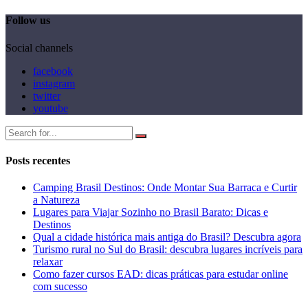
Follow us
Social channels
facebook
instagram
twitter
youtube
Posts recentes
Camping Brasil Destinos: Onde Montar Sua Barraca e Curtir
a Natureza
Lugares para Viajar Sozinho no Brasil Barato: Dicas e
Destinos
Qual a cidade histórica mais antiga do Brasil? Descubra agora
Turismo rural no Sul do Brasil: descubra lugares incríveis para
relaxar
Como fazer cursos EAD: dicas práticas para estudar online
com sucesso