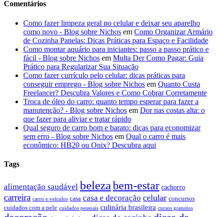
Comentários
Como fazer limpeza geral no celular e deixar seu aparelho
como novo - Blog sobre Nichos
em
Como Organizar Armário
de Cozinha Panelas: Dicas Práticas para Espaço e Facilidade
Como montar aquário para iniciantes: passo a passo prático e
fácil - Blog sobre Nichos
em
Multa Der Como Pagar: Guia
Prático para Regularizar Sua Situação
Como fazer currículo pelo celular: dicas práticas para
conseguir emprego - Blog sobre Nichos
em
Quanto Custa
Freelancer? Descubra Valores e Como Cobrar Corretamente
Troca de óleo do carro: quanto tempo esperar para fazer a
manutenção? - Blog sobre Nichos
em
Dor nas costas alta: o
que fazer para aliviar e tratar rápido
Qual seguro de carro bom e barato: dicas para economizar
sem erro - Blog sobre Nichos
em
Qual o carro é mais
econômico: HB20 ou Onix? Descubra aqui
Tags
beleza
bem-estar
alimentação saudável
cachorro
carreira
celular
casa e decoração
casa
concursos
carro e veículos
culinária brasileira
cuidados com a pele
cuidados pessoais
cursos gratuitos