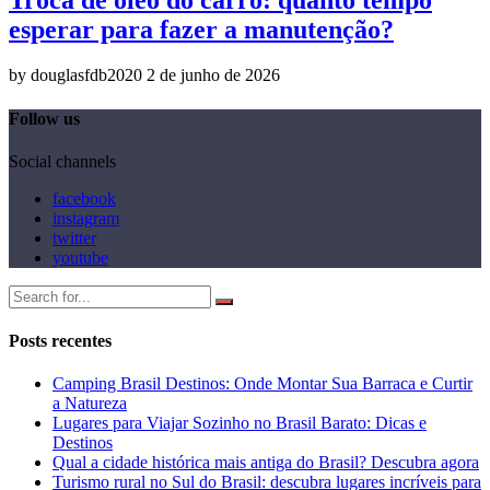
esperar para fazer a manutenção?
by douglasfdb2020
2 de junho de 2026
Follow us
Social channels
facebook
instagram
twitter
youtube
Posts recentes
Camping Brasil Destinos: Onde Montar Sua Barraca e Curtir
a Natureza
Lugares para Viajar Sozinho no Brasil Barato: Dicas e
Destinos
Qual a cidade histórica mais antiga do Brasil? Descubra agora
Turismo rural no Sul do Brasil: descubra lugares incríveis para