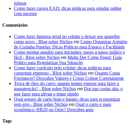
relaxar
Como fazer cursos EAD: dicas práticas para estudar online
com sucesso
Comentários
Como fazer limpeza geral no celular e deixar seu aparelho
como novo - Blog sobre Nichos
em
Como Organizar Armário
de Cozinha Panelas: Dicas Práticas para Espaço e Facilidade
Como montar aquário para iniciantes: passo a passo prático e
fácil - Blog sobre Nichos
em
Multa Der Como Pagar: Guia
Prático para Regularizar Sua Situação
Como fazer currículo pelo celular: dicas práticas para
conseguir emprego - Blog sobre Nichos
em
Quanto Custa
Freelancer? Descubra Valores e Como Cobrar Corretamente
Troca de óleo do carro: quanto tempo esperar para fazer a
manutenção? - Blog sobre Nichos
em
Dor nas costas alta: o
que fazer para aliviar e tratar rápido
Qual seguro de carro bom e barato: dicas para economizar
sem erro - Blog sobre Nichos
em
Qual o carro é mais
econômico: HB20 ou Onix? Descubra aqui
Tags