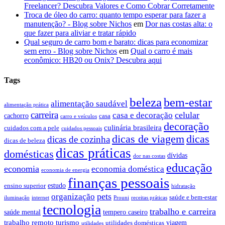
Freelancer? Descubra Valores e Como Cobrar Corretamente
Troca de óleo do carro: quanto tempo esperar para fazer a
manutenção? - Blog sobre Nichos
em
Dor nas costas alta: o
que fazer para aliviar e tratar rápido
Qual seguro de carro bom e barato: dicas para economizar
sem erro - Blog sobre Nichos
em
Qual o carro é mais
econômico: HB20 ou Onix? Descubra aqui
Tags
beleza
bem-estar
alimentação saudável
alimentação prática
carreira
celular
casa e decoração
cachorro
casa
carro e veículos
decoração
culinária brasileira
cuidados com a pele
cuidados pessoais
dicas de viagem
dicas
dicas de cozinha
dicas de beleza
dicas práticas
domésticas
dívidas
dor nas costas
educação
economia
economia doméstica
economia de energia
finanças pessoais
estudo
ensino superior
hidratação
pets
organização
saúde e bem-estar
iluminação
internet
Prouni
receitas práticas
tecnologia
trabalho e carreira
saúde mental
tempero caseiro
trabalho remoto
turismo
viagem
utilidades domésticas
utilidades