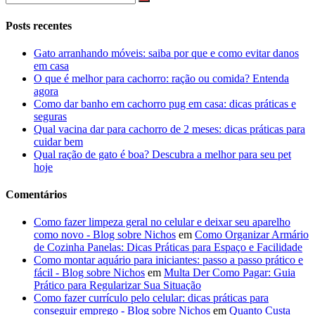
Posts recentes
Gato arranhando móveis: saiba por que e como evitar danos
em casa
O que é melhor para cachorro: ração ou comida? Entenda
agora
Como dar banho em cachorro pug em casa: dicas práticas e
seguras
Qual vacina dar para cachorro de 2 meses: dicas práticas para
cuidar bem
Qual ração de gato é boa? Descubra a melhor para seu pet
hoje
Comentários
Como fazer limpeza geral no celular e deixar seu aparelho
como novo - Blog sobre Nichos
em
Como Organizar Armário
de Cozinha Panelas: Dicas Práticas para Espaço e Facilidade
Como montar aquário para iniciantes: passo a passo prático e
fácil - Blog sobre Nichos
em
Multa Der Como Pagar: Guia
Prático para Regularizar Sua Situação
Como fazer currículo pelo celular: dicas práticas para
conseguir emprego - Blog sobre Nichos
em
Quanto Custa