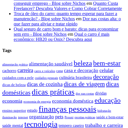
conseguir emprego - Blog sobre Nichos
em
Quanto Custa
Freelancer? Descubra Valores e Como Cobrar Corretamente
Troca de óleo do carro: quanto tempo esperar para fazer a
manutenção? - Blog sobre Nichos
em
Dor nas costas alta: o
que fazer para aliviar e tratar rápido
Qual seguro de carro bom e barato: dicas para economizar
sem erro - Blog sobre Nichos
em
Qual o carro é mais
econômico: HB20 ou Onix? Descubra aqui
Tags
beleza
bem-estar
alimentação saudável
alimentação prática
carreira
celular
casa e decoração
cachorro
casa
carro e veículos
decoração
culinária brasileira
cuidados com a pele
cuidados pessoais
dicas de viagem
dicas
dicas de cozinha
dicas de beleza
dicas práticas
domésticas
dívidas
dor nas costas
educação
economia
economia doméstica
economia de energia
finanças pessoais
estudo
ensino superior
hidratação
pets
organização
saúde e bem-estar
iluminação
internet
Prouni
receitas práticas
tecnologia
trabalho e carreira
saúde mental
tempero caseiro