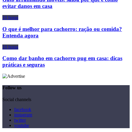
evitar danos em casa
10 horas
O que é melhor para cachorro: ração ou comida?
Entenda agora
10 horas
Como dar banho em cachorro pug em casa: dicas
práticas e seguras
Follow us
Social channels
facebook
instagram
twitter
youtube