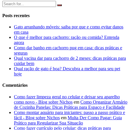
Posts recentes
Gato arranhando móveis: saiba por que e como evitar danos
em casa
O que é melhor para cachorro: ração ou comida? Entenda
agora
Como dar banho em cachorro pug em casa: dicas práticas e
seguras
Qual vacina dar para cachorro de 2 meses: dicas práticas para
cuidar bem
Qual ração de gato é boa? Descubra a melhor para seu pet
hoje
Comentários
Como fazer limpeza geral no celular e deixar seu aparelho
como novo - Blog sobre Nichos
em
Como Organizar Armário
de Cozinha Panelas: Dicas Práticas para Espaço e Facilidade
Como montar aquário para iniciantes: passo a passo prático e
fácil - Blog sobre Nichos
em
Multa Der Como Pagar: Guia
Prático para Regularizar Sua Situação
Como fazer currículo pelo celular: dicas práticas para