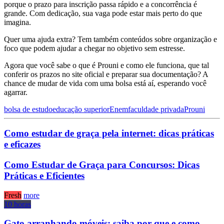
porque o prazo para inscrição passa rápido e a concorrência é
grande. Com dedicação, sua vaga pode estar mais perto do que
imagina.
Quer uma ajuda extra? Tem também conteúdos sobre organização e
foco que podem ajudar a chegar no objetivo sem estresse.
Agora que você sabe o que é Prouni e como ele funciona, que tal
conferir os prazos no site oficial e preparar sua documentação? A
chance de mudar de vida com uma bolsa está aí, esperando você
agarrar.
bolsa de estudo
educação superior
Enem
faculdade privada
Prouni
Como estudar de graça pela internet: dicas práticas
e eficazes
Como Estudar de Graça para Concursos: Dicas
Práticas e Eficientes
Fresh
more
10 horas
Gato arranhando móveis: saiba por que e como