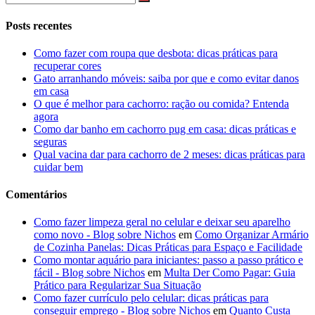
Posts recentes
Como fazer com roupa que desbota: dicas práticas para
recuperar cores
Gato arranhando móveis: saiba por que e como evitar danos
em casa
O que é melhor para cachorro: ração ou comida? Entenda
agora
Como dar banho em cachorro pug em casa: dicas práticas e
seguras
Qual vacina dar para cachorro de 2 meses: dicas práticas para
cuidar bem
Comentários
Como fazer limpeza geral no celular e deixar seu aparelho
como novo - Blog sobre Nichos
em
Como Organizar Armário
de Cozinha Panelas: Dicas Práticas para Espaço e Facilidade
Como montar aquário para iniciantes: passo a passo prático e
fácil - Blog sobre Nichos
em
Multa Der Como Pagar: Guia
Prático para Regularizar Sua Situação
Como fazer currículo pelo celular: dicas práticas para
conseguir emprego - Blog sobre Nichos
em
Quanto Custa