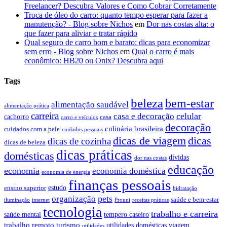
Freelancer? Descubra Valores e Como Cobrar Corretamente
Troca de óleo do carro: quanto tempo esperar para fazer a
manutenção? - Blog sobre Nichos
em
Dor nas costas alta: o
que fazer para aliviar e tratar rápido
Qual seguro de carro bom e barato: dicas para economizar
sem erro - Blog sobre Nichos
em
Qual o carro é mais
econômico: HB20 ou Onix? Descubra aqui
Tags
beleza
bem-estar
alimentação saudável
alimentação prática
carreira
celular
casa e decoração
cachorro
casa
carro e veículos
decoração
culinária brasileira
cuidados com a pele
cuidados pessoais
dicas
dicas de viagem
dicas de cozinha
dicas de beleza
dicas práticas
domésticas
dívidas
dor nas costas
educação
economia
economia doméstica
economia de energia
finanças pessoais
estudo
ensino superior
hidratação
pets
organização
saúde e bem-estar
iluminação
internet
Prouni
receitas práticas
tecnologia
trabalho e carreira
saúde mental
tempero caseiro
trabalho remoto
turismo
utilidades domésticas
viagem
utilidades