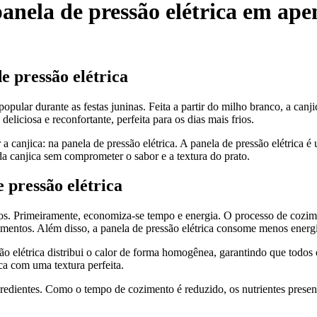
anela de pressão elétrica em ape
e pressão elétrica
e popular durante as festas juninas. Feita a partir do milho branco, a c
liciosa e reconfortante, perfeita para os dias mais frios.
a canjica: na panela de pressão elétrica. A panela de pressão elétrica 
da canjica sem comprometer o sabor e a textura do prato.
 pressão elétrica
ícios. Primeiramente, economiza-se tempo e energia. O processo de cozim
alimentos. Além disso, a panela de pressão elétrica consome menos ener
 elétrica distribui o calor de forma homogênea, garantindo que todos o
a com uma textura perfeita.
ngredientes. Como o tempo de cozimento é reduzido, os nutrientes prese