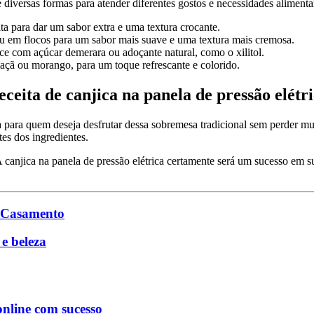
de diversas formas para atender diferentes gostos e necessidades aliment
 para dar um sabor extra e uma textura crocante.
 ou em flocos para um sabor mais suave e uma textura mais cremosa.
oce com açúcar demerara ou adoçante natural, como o xilitol.
maçã ou morango, para um toque refrescante e colorido.
ceita de canjica na panela de pressão elétr
sa para quem deseja desfrutar dessa sobremesa tradicional sem perder mu
tes dos ingredientes.
A canjica na panela de pressão elétrica certamente será um sucesso em s
u Casamento
e beleza
online com sucesso