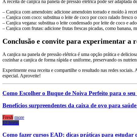
A receita de canjica na panela de pressão elétrica pode ser adaptada 
– Canjica com amendoim: adicione amendoim torrado e moído à receita
– Canjica com coco: substitua o leite de coco por coco ralado fresco
– Canjica vegana: substitua o leite condensado por leite de coco e ad
– Canjica com frutas: adicione frutas frescas picadas, como banana, 
Conclusão e convite para experimentar a re
A canjica na panela de pressão elétrica é uma opção prática e delicio
cozinhar a canjica de forma rápida e uniforme, preservando os nutrien
Experimente essa receita e compartilhe o resultado nas redes sociais. 
especial. Aproveite!
Como Escolher o Buque de Noiva Perfeito para o se
Benefícios surpreendentes da caixa de ovo para saúde 
Fresh
more
12 horas
Como fazer cursos EAD: dicas práticas para estudar 