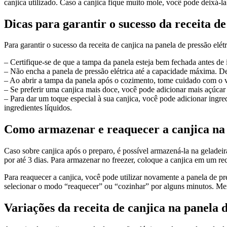
canjica utilizado. Caso a canjica fique muito mole, você pode deixá-l
Dicas para garantir o sucesso da receita de
Para garantir o sucesso da receita de canjica na panela de pressão elét
– Certifique-se de que a tampa da panela esteja bem fechada antes de i
– Não encha a panela de pressão elétrica até a capacidade máxima. D
– Ao abrir a tampa da panela após o cozimento, tome cuidado com o v
– Se preferir uma canjica mais doce, você pode adicionar mais açúca
– Para dar um toque especial à sua canjica, você pode adicionar ingr
ingredientes líquidos.
Como armazenar e reaquecer a canjica na p
Caso sobre canjica após o preparo, é possível armazená-la na geladei
por até 3 dias. Para armazenar no freezer, coloque a canjica em um re
Para reaquecer a canjica, você pode utilizar novamente a panela de pre
selecionar o modo “reaquecer” ou “cozinhar” por alguns minutos. Mex
Variações da receita de canjica na panela d