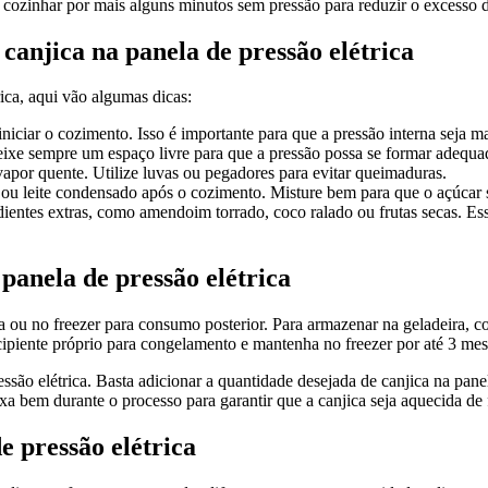
a cozinhar por mais alguns minutos sem pressão para reduzir o excesso d
 canjica na panela de pressão elétrica
rica, aqui vão algumas dicas:
niciar o cozimento. Isso é importante para que a pressão interna seja m
eixe sempre um espaço livre para que a pressão possa se formar adequ
apor quente. Utilize luvas ou pegadores para evitar queimaduras.
r ou leite condensado após o cozimento. Misture bem para que o açúcar
edientes extras, como amendoim torrado, coco ralado ou frutas secas. E
anela de pressão elétrica
ra ou no freezer para consumo posterior. Para armazenar na geladeira, 
cipiente próprio para congelamento e mantenha no freezer por até 3 mes
ssão elétrica. Basta adicionar a quantidade desejada de canjica na panel
a bem durante o processo para garantir que a canjica seja aquecida de
e pressão elétrica