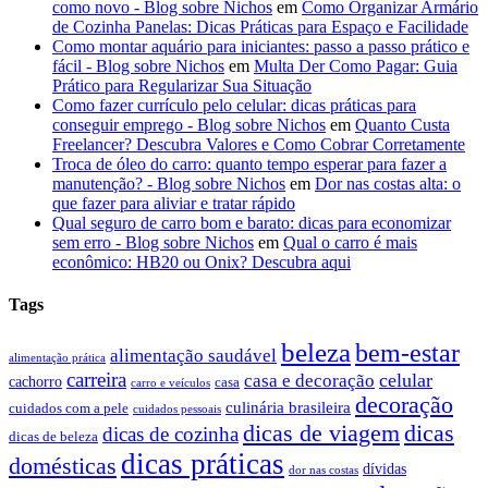
como novo - Blog sobre Nichos
em
Como Organizar Armário
de Cozinha Panelas: Dicas Práticas para Espaço e Facilidade
Como montar aquário para iniciantes: passo a passo prático e
fácil - Blog sobre Nichos
em
Multa Der Como Pagar: Guia
Prático para Regularizar Sua Situação
Como fazer currículo pelo celular: dicas práticas para
conseguir emprego - Blog sobre Nichos
em
Quanto Custa
Freelancer? Descubra Valores e Como Cobrar Corretamente
Troca de óleo do carro: quanto tempo esperar para fazer a
manutenção? - Blog sobre Nichos
em
Dor nas costas alta: o
que fazer para aliviar e tratar rápido
Qual seguro de carro bom e barato: dicas para economizar
sem erro - Blog sobre Nichos
em
Qual o carro é mais
econômico: HB20 ou Onix? Descubra aqui
Tags
beleza
bem-estar
alimentação saudável
alimentação prática
carreira
celular
casa e decoração
cachorro
casa
carro e veículos
decoração
culinária brasileira
cuidados com a pele
cuidados pessoais
dicas
dicas de viagem
dicas de cozinha
dicas de beleza
dicas práticas
domésticas
dívidas
dor nas costas