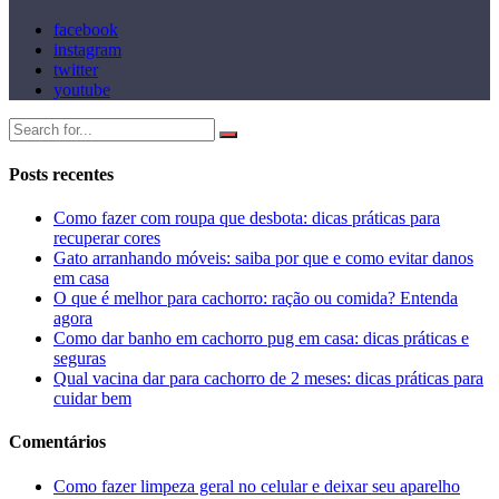
facebook
instagram
twitter
youtube
Posts recentes
Como fazer com roupa que desbota: dicas práticas para
recuperar cores
Gato arranhando móveis: saiba por que e como evitar danos
em casa
O que é melhor para cachorro: ração ou comida? Entenda
agora
Como dar banho em cachorro pug em casa: dicas práticas e
seguras
Qual vacina dar para cachorro de 2 meses: dicas práticas para
cuidar bem
Comentários
Como fazer limpeza geral no celular e deixar seu aparelho