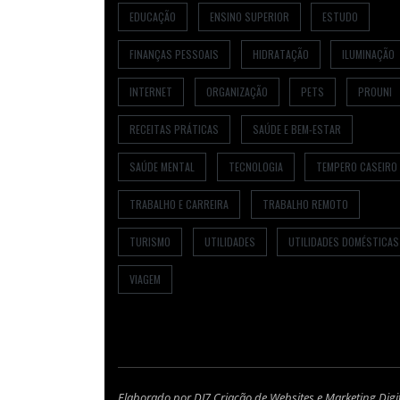
EDUCAÇÃO
ENSINO SUPERIOR
ESTUDO
FINANÇAS PESSOAIS
HIDRATAÇÃO
ILUMINAÇÃO
INTERNET
ORGANIZAÇÃO
PETS
PROUNI
RECEITAS PRÁTICAS
SAÚDE E BEM-ESTAR
SAÚDE MENTAL
TECNOLOGIA
TEMPERO CASEIRO
TRABALHO E CARREIRA
TRABALHO REMOTO
TURISMO
UTILIDADES
UTILIDADES DOMÉSTICAS
VIAGEM
Elaborado por DJ7 Criação de Websites e Marketing Digi