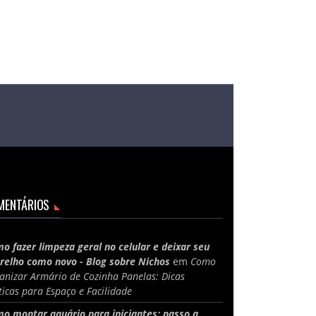
MENTÁRIOS
o fazer limpeza geral no celular e deixar seu
relho como novo - Blog sobre Nichos
em
Como
anizar Armário de Cozinha Panelas: Dicas
ticas para Espaço e Facilidade
o montar aquário para iniciantes: passo a