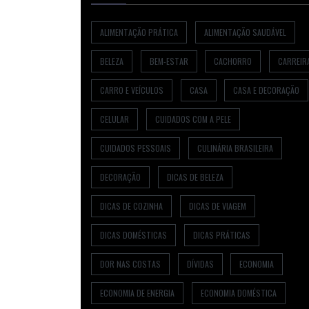
ALIMENTAÇÃO PRÁTICA
ALIMENTAÇÃO SAUDÁVEL
BELEZA
BEM-ESTAR
CACHORRO
CARREIR
CARRO E VEÍCULOS
CASA
CASA E DECORAÇÃO
CELULAR
CUIDADOS COM A PELE
CUIDADOS PESSOAIS
CULINÁRIA BRASILEIRA
DECORAÇÃO
DICAS DE BELEZA
DICAS DE COZINHA
DICAS DE VIAGEM
DICAS DOMÉSTICAS
DICAS PRÁTICAS
DOR NAS COSTAS
DÍVIDAS
ECONOMIA
ECONOMIA DE ENERGIA
ECONOMIA DOMÉSTICA