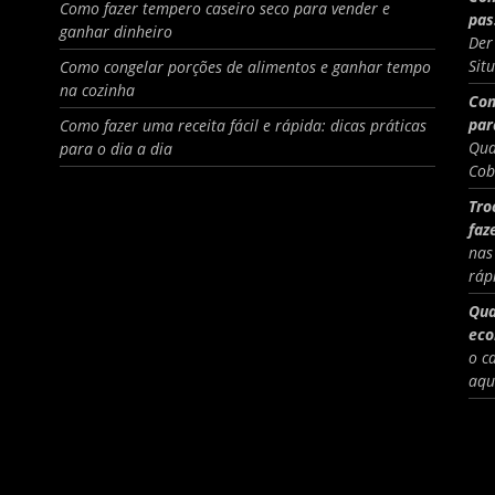
Como fazer tempero caseiro seco para vender e
pas
ganhar dinheiro
Der
Sit
Como congelar porções de alimentos e ganhar tempo
na cozinha
Com
par
Como fazer uma receita fácil e rápida: dicas práticas
Qua
para o dia a dia
Cob
Tro
faz
nas
ráp
Qua
eco
o c
aqu