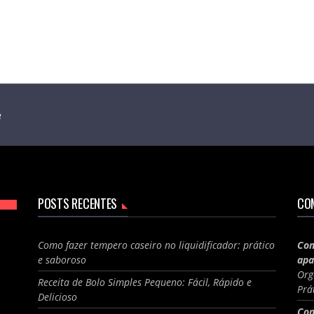
e
POSTS RECENTES
CO
Como fazer tempero caseiro no liquidificador: prático
Com
e saboroso
apa
Org
Receita de Bolo Simples Pequeno: Fácil, Rápido e
Prá
Delicioso
Com