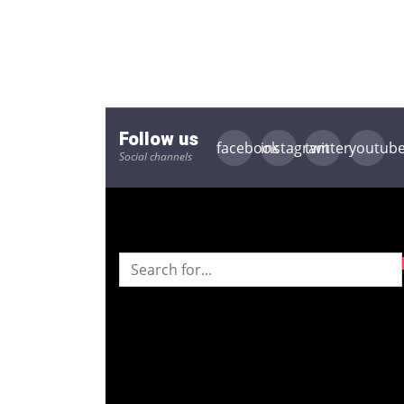
Follow us
facebook
instagram
twitter
youtub
Social channels