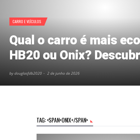
CARRO E VEÍCULOS
Qual o carro é mais ec
HB20 ou Onix? Descubr
by douglasfdb2020
2 de junho de 2026
TAG: <SPAN>ONIX</SPAN>