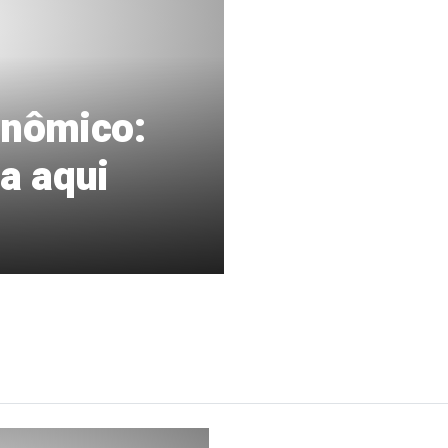
onômico:
a aqui