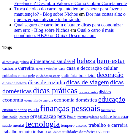
Freelancer? Descubra Valores e Como Cobrar Corretamente
Troca de óleo do carro: quanto tempo esperar para fazer a
manutenção? - Blog sobre Nichos
em
Dor nas costas alta: o
que fazer para aliviar e tratar rápido
Qual seguro de carro bom e barato: dicas para economizar
sem erro - Blog sobre Nichos
em
Qual o carro é mais
econômico: HB20 ou Onix? Descubra aqui
Tags
beleza
bem-estar
alimentação saudável
alimentação prática
carreira
celular
casa e decoração
cachorro
casa
carro e veículos
decoração
culinária brasileira
cuidados com a pele
cuidados pessoais
dicas de viagem
dicas
dicas de cozinha
dicas de beleza
dicas práticas
domésticas
dívidas
dor nas costas
educação
economia
economia doméstica
economia de energia
finanças pessoais
estudo
ensino superior
hidratação
pets
organização
saúde e bem-estar
iluminação
internet
Prouni
receitas práticas
tecnologia
trabalho e carreira
saúde mental
tempero caseiro
trabalho remoto
turismo
viagem
utilidades domésticas
utilidades