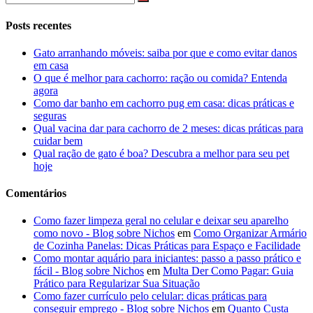
Posts recentes
Gato arranhando móveis: saiba por que e como evitar danos
em casa
O que é melhor para cachorro: ração ou comida? Entenda
agora
Como dar banho em cachorro pug em casa: dicas práticas e
seguras
Qual vacina dar para cachorro de 2 meses: dicas práticas para
cuidar bem
Qual ração de gato é boa? Descubra a melhor para seu pet
hoje
Comentários
Como fazer limpeza geral no celular e deixar seu aparelho
como novo - Blog sobre Nichos
em
Como Organizar Armário
de Cozinha Panelas: Dicas Práticas para Espaço e Facilidade
Como montar aquário para iniciantes: passo a passo prático e
fácil - Blog sobre Nichos
em
Multa Der Como Pagar: Guia
Prático para Regularizar Sua Situação
Como fazer currículo pelo celular: dicas práticas para
conseguir emprego - Blog sobre Nichos
em
Quanto Custa