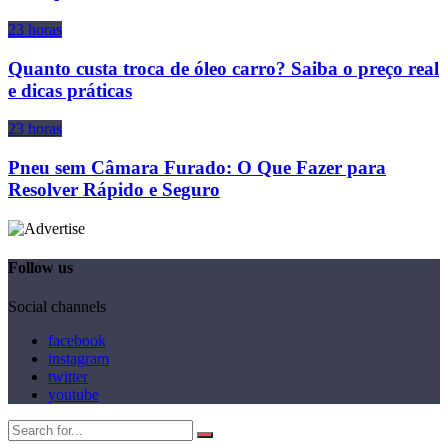
23 horas
Quanto custa troca de óleo carro? Saiba o preço real
e dicas práticas
23 horas
Pneu sem Câmara Furado: O Que Fazer para
Resolver Rápido e Seguro
Follow us
Social channels
facebook
instagram
twitter
youtube