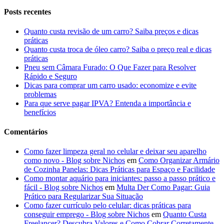
Posts recentes
Quanto custa revisão de um carro? Saiba preços e dicas
práticas
Quanto custa troca de óleo carro? Saiba o preço real e dicas
práticas
Pneu sem Câmara Furado: O Que Fazer para Resolver
Rápido e Seguro
Dicas para comprar um carro usado: economize e evite
problemas
Para que serve pagar IPVA? Entenda a importância e
benefícios
Comentários
Como fazer limpeza geral no celular e deixar seu aparelho
como novo - Blog sobre Nichos
em
Como Organizar Armário
de Cozinha Panelas: Dicas Práticas para Espaço e Facilidade
Como montar aquário para iniciantes: passo a passo prático e
fácil - Blog sobre Nichos
em
Multa Der Como Pagar: Guia
Prático para Regularizar Sua Situação
Como fazer currículo pelo celular: dicas práticas para
conseguir emprego - Blog sobre Nichos
em
Quanto Custa
Freelancer? Descubra Valores e Como Cobrar Corretamente