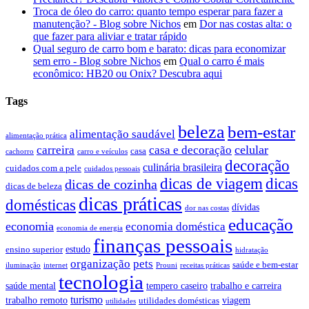
Troca de óleo do carro: quanto tempo esperar para fazer a
manutenção? - Blog sobre Nichos
em
Dor nas costas alta: o
que fazer para aliviar e tratar rápido
Qual seguro de carro bom e barato: dicas para economizar
sem erro - Blog sobre Nichos
em
Qual o carro é mais
econômico: HB20 ou Onix? Descubra aqui
Tags
beleza
bem-estar
alimentação saudável
alimentação prática
celular
carreira
casa e decoração
casa
cachorro
carro e veículos
decoração
culinária brasileira
cuidados com a pele
cuidados pessoais
dicas de viagem
dicas
dicas de cozinha
dicas de beleza
dicas práticas
domésticas
dívidas
dor nas costas
educação
economia
economia doméstica
economia de energia
finanças pessoais
estudo
ensino superior
hidratação
organização
pets
saúde e bem-estar
iluminação
internet
Prouni
receitas práticas
tecnologia
saúde mental
tempero caseiro
trabalho e carreira
turismo
trabalho remoto
viagem
utilidades domésticas
utilidades