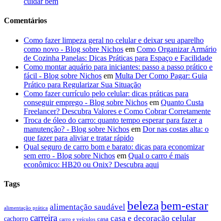
cuidar bem
Comentários
Como fazer limpeza geral no celular e deixar seu aparelho
como novo - Blog sobre Nichos
em
Como Organizar Armário
de Cozinha Panelas: Dicas Práticas para Espaço e Facilidade
Como montar aquário para iniciantes: passo a passo prático e
fácil - Blog sobre Nichos
em
Multa Der Como Pagar: Guia
Prático para Regularizar Sua Situação
Como fazer currículo pelo celular: dicas práticas para
conseguir emprego - Blog sobre Nichos
em
Quanto Custa
Freelancer? Descubra Valores e Como Cobrar Corretamente
Troca de óleo do carro: quanto tempo esperar para fazer a
manutenção? - Blog sobre Nichos
em
Dor nas costas alta: o
que fazer para aliviar e tratar rápido
Qual seguro de carro bom e barato: dicas para economizar
sem erro - Blog sobre Nichos
em
Qual o carro é mais
econômico: HB20 ou Onix? Descubra aqui
Tags
beleza
bem-estar
alimentação saudável
alimentação prática
carreira
celular
casa e decoração
cachorro
casa
carro e veículos