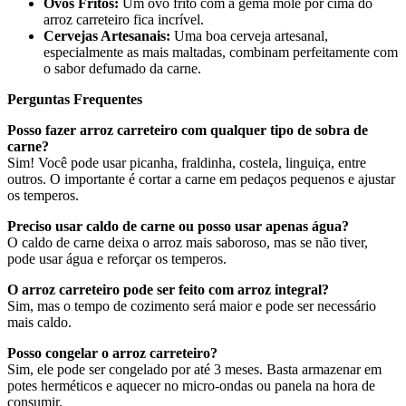
Ovos Fritos:
Um ovo frito com a gema mole por cima do
arroz carreteiro fica incrível.
Cervejas Artesanais:
Uma boa cerveja artesanal,
especialmente as mais maltadas, combinam perfeitamente com
o sabor defumado da carne.
Perguntas Frequentes
Posso fazer arroz carreteiro com qualquer tipo de sobra de
carne?
Sim! Você pode usar picanha, fraldinha, costela, linguiça, entre
outros. O importante é cortar a carne em pedaços pequenos e ajustar
os temperos.
Preciso usar caldo de carne ou posso usar apenas água?
O caldo de carne deixa o arroz mais saboroso, mas se não tiver,
pode usar água e reforçar os temperos.
O arroz carreteiro pode ser feito com arroz integral?
Sim, mas o tempo de cozimento será maior e pode ser necessário
mais caldo.
Posso congelar o arroz carreteiro?
Sim, ele pode ser congelado por até 3 meses. Basta armazenar em
potes herméticos e aquecer no micro-ondas ou panela na hora de
consumir.