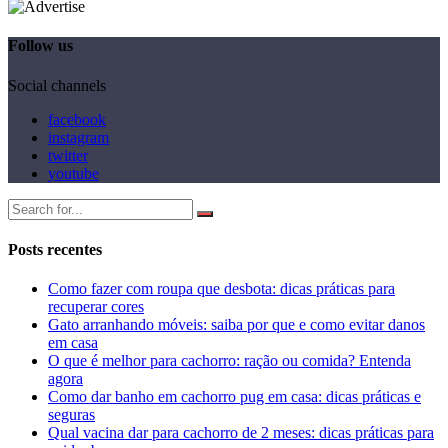
Follow us
Social channels
facebook
instagram
twitter
youtube
Posts recentes
Como fazer com roupa que desbota: dicas práticas para
recuperar cores
Gato arranhando móveis: saiba por que e como evitar danos
em casa
O que é melhor para cachorro: ração ou comida? Entenda
agora
Como dar banho em cachorro pug em casa: dicas práticas e
seguras
Qual vacina dar para cachorro de 2 meses: dicas práticas para