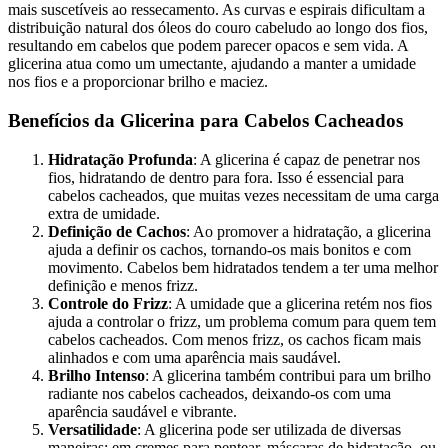
mais suscetíveis ao ressecamento. As curvas e espirais dificultam a
distribuição natural dos óleos do couro cabeludo ao longo dos fios,
resultando em cabelos que podem parecer opacos e sem vida. A
glicerina atua como um umectante, ajudando a manter a umidade
nos fios e a proporcionar brilho e maciez.
Benefícios da Glicerina para Cabelos Cacheados
Hidratação Profunda
: A glicerina é capaz de penetrar nos
fios, hidratando de dentro para fora. Isso é essencial para
cabelos cacheados, que muitas vezes necessitam de uma carga
extra de umidade.
Definição de Cachos
: Ao promover a hidratação, a glicerina
ajuda a definir os cachos, tornando-os mais bonitos e com
movimento. Cabelos bem hidratados tendem a ter uma melhor
definição e menos frizz.
Controle do Frizz
: A umidade que a glicerina retém nos fios
ajuda a controlar o frizz, um problema comum para quem tem
cabelos cacheados. Com menos frizz, os cachos ficam mais
alinhados e com uma aparência mais saudável.
Brilho Intenso
: A glicerina também contribui para um brilho
radiante nos cabelos cacheados, deixando-os com uma
aparência saudável e vibrante.
Versatilidade
: A glicerina pode ser utilizada de diversas
maneiras: em cremes para pentear, máscaras de hidratação, ou