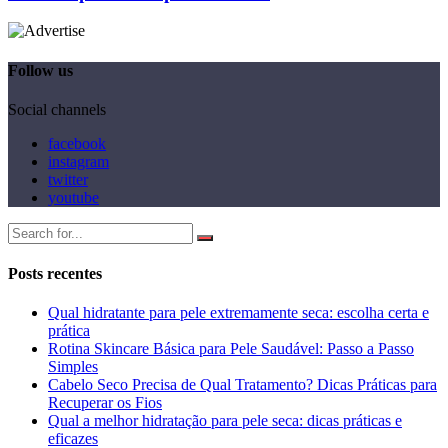
Follow us
Social channels
facebook
instagram
twitter
youtube
Posts recentes
Qual hidratante para pele extremamente seca: escolha certa e
prática
Rotina Skincare Básica para Pele Saudável: Passo a Passo
Simples
Cabelo Seco Precisa de Qual Tratamento? Dicas Práticas para
Recuperar os Fios
Qual a melhor hidratação para pele seca: dicas práticas e
eficazes