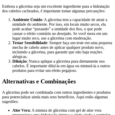
Embora a glicerina seja um excelente ingrediente para a hidratação
dos cabelos cacheados, é importante tomar algumas precauções:
Ambiente Úmido
: A glicerina tem a capacidade de atrair a
umidade do ambiente. Por isso, em locais muito secos, ela
pode acabar “puxando” a umidade dos fios, o que pode
causar o efeito contrário ao desejado. Se você mora em um
lugar muito seco, use a glicerina com moderação.
Testar Sensibilidade
: Sempre faça um teste em uma pequena
mecha de cabelo antes de aplicar qualquer produto novo,
incluindo a glicerina, para garantir que não haja reações
alérgicas.
Diluição
: Nunca aplique a glicerina pura diretamente nos
cabelos. É importante diluí-la em água ou misturá-la a outros
produtos para evitar um efeito pegajoso.
Alternativas e Combinações
A glicerina pode ser combinada com outros ingredientes e produtos
para potencializar ainda mais seus benefícios. Aqui estão algumas
sugestões:
Aloe Vera
: A mistura de glicerina com gel de aloe vera
proporciona uma hidratação intensa e ainda ajuda a controlar