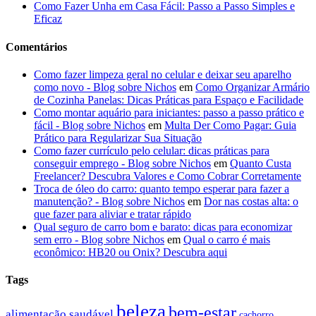
Como Fazer Unha em Casa Fácil: Passo a Passo Simples e
Eficaz
Comentários
Como fazer limpeza geral no celular e deixar seu aparelho
como novo - Blog sobre Nichos
em
Como Organizar Armário
de Cozinha Panelas: Dicas Práticas para Espaço e Facilidade
Como montar aquário para iniciantes: passo a passo prático e
fácil - Blog sobre Nichos
em
Multa Der Como Pagar: Guia
Prático para Regularizar Sua Situação
Como fazer currículo pelo celular: dicas práticas para
conseguir emprego - Blog sobre Nichos
em
Quanto Custa
Freelancer? Descubra Valores e Como Cobrar Corretamente
Troca de óleo do carro: quanto tempo esperar para fazer a
manutenção? - Blog sobre Nichos
em
Dor nas costas alta: o
que fazer para aliviar e tratar rápido
Qual seguro de carro bom e barato: dicas para economizar
sem erro - Blog sobre Nichos
em
Qual o carro é mais
econômico: HB20 ou Onix? Descubra aqui
Tags
beleza
bem-estar
alimentação saudável
cachorro