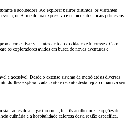
rante e acolhedora. Ao explorar bairros distintos, os visitantes
te evolução. A arte de rua expressiva e os mercados locais pitorescos
rometem cativar visitantes de todas as idades e interesses. Com
para os exploradores ávidos em busca de novas aventuras e
l e acessível. Desde o extenso sistema de metrô até as diversas
rmitindo-lhes explorar cada canto e recanto desta região dinâmica sem
staurantes de alta gastronomia, bistrôs acolhedores e opções de
cia culinária e a hospitalidade calorosa desta região específica.