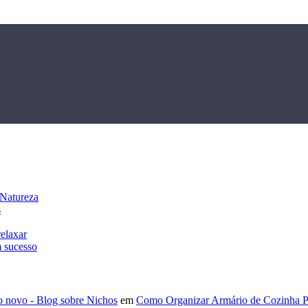
 Natureza
s
relaxar
m sucesso
mo novo - Blog sobre Nichos
em
Como Organizar Armário de Cozinha Pan