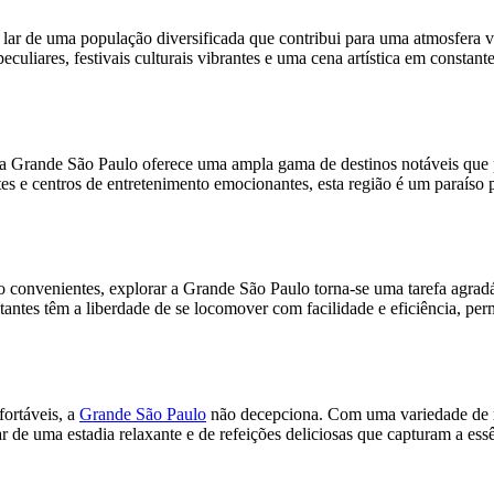
lar de uma população diversificada que contribui para uma atmosfera vib
eculiares, festivais culturais vibrantes e uma cena artística em constan
 a Grande São Paulo oferece uma ampla gama de destinos notáveis ​​que p
es e centros de entretenimento emocionantes, esta região é um paraíso 
onvenientes, explorar a Grande São Paulo torna-se uma tarefa agradáve
itantes têm a liberdade de se locomover com facilidade e eficiência, pe
fortáveis, a
Grande São Paulo
não decepciona. Com uma variedade de re
 de uma estadia relaxante e de refeições deliciosas que capturam a essên