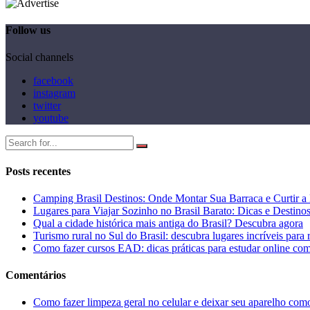
Follow us
Social channels
facebook
instagram
twitter
youtube
Posts recentes
Camping Brasil Destinos: Onde Montar Sua Barraca e Curtir a
Lugares para Viajar Sozinho no Brasil Barato: Dicas e Destino
Qual a cidade histórica mais antiga do Brasil? Descubra agora
Turismo rural no Sul do Brasil: descubra lugares incríveis para 
Como fazer cursos EAD: dicas práticas para estudar online co
Comentários
Como fazer limpeza geral no celular e deixar seu aparelho co