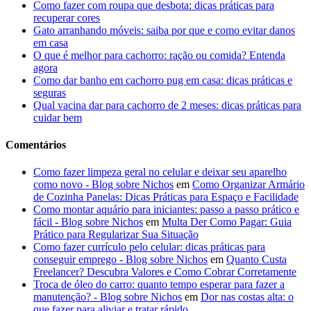
Como fazer com roupa que desbota: dicas práticas para
recuperar cores
Gato arranhando móveis: saiba por que e como evitar danos
em casa
O que é melhor para cachorro: ração ou comida? Entenda
agora
Como dar banho em cachorro pug em casa: dicas práticas e
seguras
Qual vacina dar para cachorro de 2 meses: dicas práticas para
cuidar bem
Comentários
Como fazer limpeza geral no celular e deixar seu aparelho
como novo - Blog sobre Nichos
em
Como Organizar Armário
de Cozinha Panelas: Dicas Práticas para Espaço e Facilidade
Como montar aquário para iniciantes: passo a passo prático e
fácil - Blog sobre Nichos
em
Multa Der Como Pagar: Guia
Prático para Regularizar Sua Situação
Como fazer currículo pelo celular: dicas práticas para
conseguir emprego - Blog sobre Nichos
em
Quanto Custa
Freelancer? Descubra Valores e Como Cobrar Corretamente
Troca de óleo do carro: quanto tempo esperar para fazer a
manutenção? - Blog sobre Nichos
em
Dor nas costas alta: o
que fazer para aliviar e tratar rápido