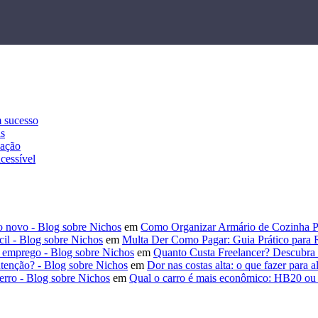
m sucesso
as
cação
acessível
mo novo - Blog sobre Nichos
em
Como Organizar Armário de Cozinha Pan
cil - Blog sobre Nichos
em
Multa Der Como Pagar: Guia Prático para R
ir emprego - Blog sobre Nichos
em
Quanto Custa Freelancer? Descubra
utenção? - Blog sobre Nichos
em
Dor nas costas alta: o que fazer para al
erro - Blog sobre Nichos
em
Qual o carro é mais econômico: HB20 ou