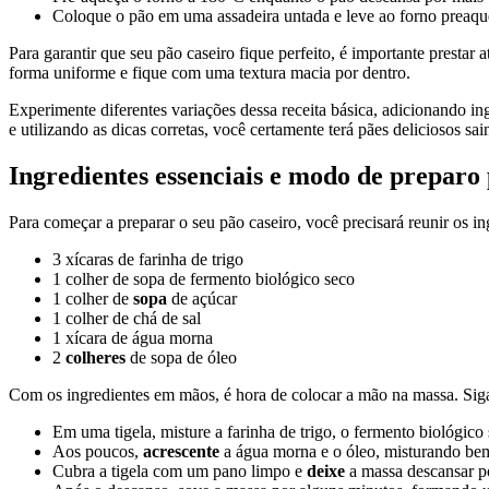
Coloque o pão em uma assadeira untada e leve ao forno preaque
Para garantir que seu pão caseiro fique perfeito, é importante prest
forma uniforme e fique com uma textura macia por dentro.
Experimente diferentes variações dessa receita básica, adicionando i
e utilizando as dicas corretas, você certamente terá pães deliciosos sa
Ingredientes essenciais e modo de preparo 
Para começar a preparar o seu pão caseiro, você precisará reunir os ing
3 xícaras de farinha de trigo
1 colher de sopa de fermento biológico seco
1 colher de
sopa
de açúcar
1 colher de chá de sal
1 xícara de água morna
2
colheres
de sopa de óleo
Com os ingredientes em mãos, é hora de colocar a mão na massa. Sig
Em uma tigela, misture a farinha de trigo, o fermento biológico 
Aos poucos,
acrescente
a água morna e o óleo, misturando b
Cubra a tigela com um pano limpo e
deixe
a massa descansar po