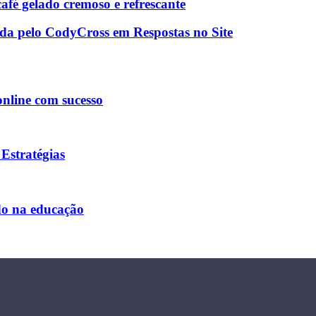
afé gelado cremoso e refrescante
ada pelo CodyCross em Respostas no Site
online com sucesso
 Estratégias
do na educação