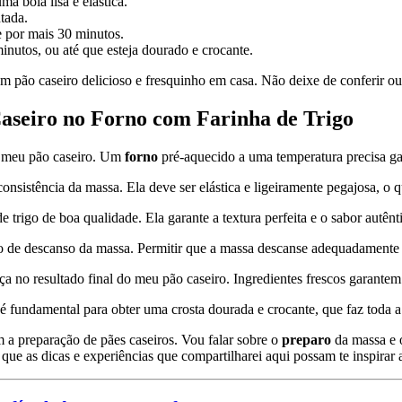
a bola lisa e elástica.
tada.
por mais 30 minutos.
inutos, ou até que esteja dourado e crocante.
m pão caseiro delicioso e fresquinho em casa. Não deixe de conferir o
Caseiro no Forno com Farinha de Trigo
do meu pão caseiro. Um
forno
pré-aquecido a uma temperatura precisa ga
consistência da massa. Ela deve ser elástica e ligeiramente pegajosa, o 
e trigo de boa qualidade. Ela garante a textura perfeita e o sabor autênt
o de descanso da massa. Permitir que a massa descanse adequadamente aj
ença no resultado final do meu pão caseiro. Ingredientes frescos garant
fundamental para obter uma crosta dourada e crocante, que faz toda a 
 a preparação de pães caseiros. Vou falar sobre o
preparo
da massa e o
que as dicas e experiências que compartilharei aqui possam te inspirar a