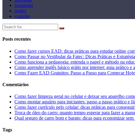
instagram
twitter
youtube
Posts recentes
Como fazer cursos EAD: dicas práticas para estudar online co
Como Passar no Vestibular da Fatec: Dicas Práticas e Estratégi
Como funciona a pedagogia: entenda o papel e método na edu
Como aprender inglês básico grátis por internet: guia prático e 
Como Fazer EAD Gratuitos: Passo a Passo para Começar Hoje
Comentários
Como fazer limpeza geral no celular e deixar seu aparelho co
Como montar aquário para iniciantes: passo a passo prático e fá
Como fazer currículo pelo celular: dicas práticas para consegu
Troca de óleo do carro: quanto tempo esperar para fazer a man
Qual seguro de carro bom e barato: dicas para economizar sem 
Tags