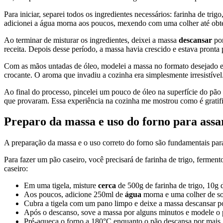
Para iniciar, separei todos os ingredientes necessários: farinha de tri
adicionei a água morna aos poucos, mexendo com uma colher até ob
Ao terminar de misturar os ingredientes, deixei a massa
descansar
por
receita. Depois desse período, a massa havia crescido e estava pronta
Com as mãos untadas de óleo, modelei a massa no formato desejado e
crocante. O aroma que invadiu a cozinha era simplesmente irresistível
Ao final do processo, pincelei um pouco de óleo na superfície do pão p
que provaram. Essa experiência na cozinha me mostrou como é gratific
Preparo da
massa
e uso do forno para
assa
A preparação da massa e o uso correto do forno são fundamentais para
Para fazer um pão caseiro, você precisará de farinha de trigo, ferment
caseiro:
Em uma tigela, misture
cerca
de 500g de farinha de trigo, 10g
Aos poucos, adicione 250ml de
água
morna e uma colher de so
Cubra a tigela com um pano limpo e deixe a massa descansar po
Após o descanso, sove a massa por alguns minutos e modele o 
Pré-aqueça o forno a 180°C enquanto o pão descansa por mais 