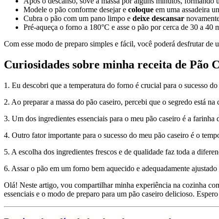
Após o descanso, sove a massa por alguns minutos, formando um
Modele o pão conforme desejar e
coloque
em uma assadeira un
Cubra o pão com um pano limpo e
deixe descansar
novamente 
Pré-aqueça o forno a 180°C e asse o pão por cerca de 30 a 40 m
Com esse modo de preparo simples e fácil, você poderá desfrutar de u
Curiosidades sobre minha receita de Pão 
1. Eu descobri que a temperatura do forno é crucial para o sucesso 
2. Ao preparar a massa do pão caseiro, percebi que o segredo está na 
3. Um dos ingredientes essenciais para o meu pão caseiro é a farinha d
4. Outro fator importante para o sucesso do meu pão caseiro é o temp
5. A escolha dos ingredientes frescos e de qualidade faz toda a difer
6. Assar o pão em um forno bem aquecido e adequadamente ajustado é 
Olá! Neste artigo, vou compartilhar minha experiência na cozinha com
essenciais e o modo de preparo para um pão caseiro delicioso. Espero 