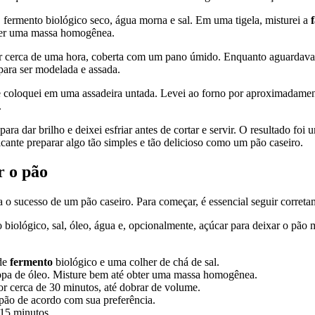
go, fermento biológico seco, água morna e sal. Em uma tigela, misturei a
ter uma massa homogênea.
 cerca de uma hora, coberta com um pano úmido. Enquanto aguardava o
 para ser modelada e assada.
 coloquei em uma assadeira untada. Levei ao forno por aproximadament
.
ara dar brilho e deixei esfriar antes de cortar e servir. O resultado fo
ante preparar algo tão simples e tão delicioso como um pão caseiro.
r
o pão
 o sucesso de um pão caseiro. Para começar, é essencial seguir corret
o biológico, sal, óleo, água e, opcionalmente, açúcar para deixar o pão 
 de
fermento
biológico e uma colher de chá de sal.
pa de óleo. Misture bem até obter uma massa homogênea.
r cerca de 30 minutos, até dobrar de volume.
pão de acordo com sua preferência.
15 minutos.