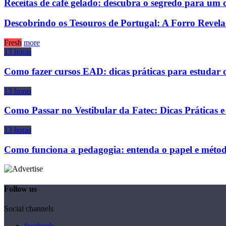
Receitas de café gelado: descubra o segredo para um c
Descobrindo os Tesouros de Portugal: A Forro Revel
Fresh
more
13 horas
Como fazer cursos EAD: dicas práticas para estudar 
13 horas
Como Passar no Vestibular da Fatec: Dicas Práticas e
13 horas
Como funciona a pedagogia: entenda o papel e méto
Follow us
Social channels
facebook