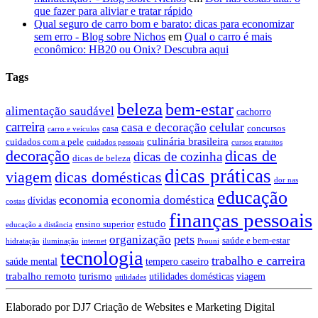
que fazer para aliviar e tratar rápido
Qual seguro de carro bom e barato: dicas para economizar
sem erro - Blog sobre Nichos
em
Qual o carro é mais
econômico: HB20 ou Onix? Descubra aqui
Tags
beleza
bem-estar
alimentação saudável
cachorro
carreira
celular
casa e decoração
casa
concursos
carro e veículos
culinária brasileira
cuidados com a pele
cuidados pessoais
cursos gratuitos
decoração
dicas de
dicas de cozinha
dicas de beleza
dicas práticas
dicas domésticas
viagem
dor nas
educação
economia
economia doméstica
dívidas
costas
finanças pessoais
estudo
ensino superior
educação a distância
pets
organização
saúde e bem-estar
hidratação
iluminação
internet
Prouni
tecnologia
trabalho e carreira
saúde mental
tempero caseiro
trabalho remoto
turismo
utilidades domésticas
viagem
utilidades
Elaborado por DJ7 Criação de Websites e Marketing Digital