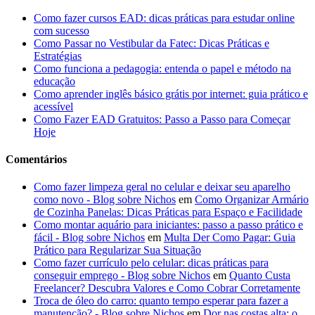
Como fazer cursos EAD: dicas práticas para estudar online
com sucesso
Como Passar no Vestibular da Fatec: Dicas Práticas e
Estratégias
Como funciona a pedagogia: entenda o papel e método na
educação
Como aprender inglês básico grátis por internet: guia prático e
acessível
Como Fazer EAD Gratuitos: Passo a Passo para Começar
Hoje
Comentários
Como fazer limpeza geral no celular e deixar seu aparelho
como novo - Blog sobre Nichos
em
Como Organizar Armário
de Cozinha Panelas: Dicas Práticas para Espaço e Facilidade
Como montar aquário para iniciantes: passo a passo prático e
fácil - Blog sobre Nichos
em
Multa Der Como Pagar: Guia
Prático para Regularizar Sua Situação
Como fazer currículo pelo celular: dicas práticas para
conseguir emprego - Blog sobre Nichos
em
Quanto Custa
Freelancer? Descubra Valores e Como Cobrar Corretamente
Troca de óleo do carro: quanto tempo esperar para fazer a
manutenção? - Blog sobre Nichos
em
Dor nas costas alta: o