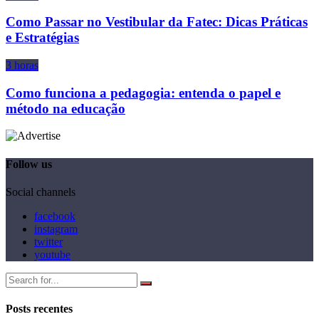
Como Passar no Vestibular da Fatec: Dicas Práticas
e Estratégias
3 horas
Como funciona a pedagogia: entenda o papel e
método na educação
Follow us
Social channels
facebook
instagram
twitter
youtube
Posts recentes